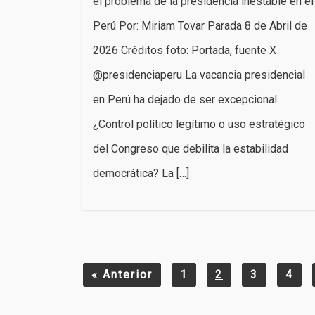
el problema de la presidencia inestable en el
Perú Por: Miriam Tovar Parada 8 de Abril de
2026 Créditos foto: Portada, fuente X
@presidenciaperu La vacancia presidencial
en Perú ha dejado de ser excepcional
¿Control político legítimo o uso estratégico
del Congreso que debilita la estabilidad
democrática? La […]
«
Anterior
1
2
3
4