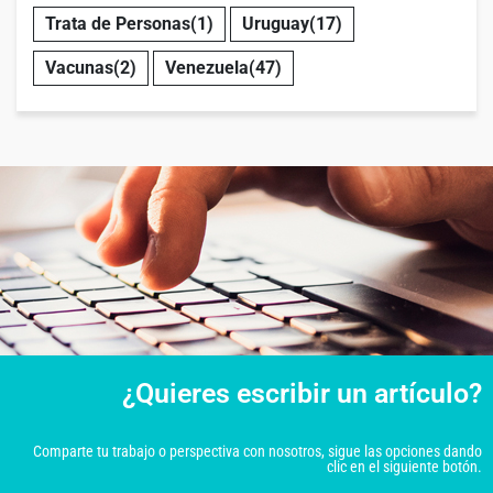
Trata de Personas
(1)
Uruguay
(17)
Vacunas
(2)
Venezuela
(47)
¿Quieres escribir un artículo?
Comparte tu trabajo o perspectiva con nosotros, sigue las opciones dando
clic en el siguiente botón.