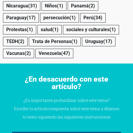
Nicaragua
(31)
Niños
(1)
Panamá
(2)
Paraguay
(17)
persecución
(1)
Perú
(34)
Protestas
(1)
salud
(1)
sociales y culturales
(1)
TEDH
(2)
Trata de Personas
(1)
Uruguay
(17)
Vacunas
(2)
Venezuela
(47)
¿En desacuerdo con este
artículo?
¿Es importante profundizar sobre este tema?
Escribe tu artículo/respuesta sobre este tema y déjanos
tu texto siguiendo las siguientes instrucciones