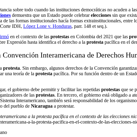
ancia sobre todo cuando las instituciones democráticas no acuden a las
ciones
demuestra que un Estado puede celebrar
elecciones
sin que exist
 de las formas institucionales hacía formas extrainstitucionales, entre l
 Corte IDH,
López Lone v. Honduras
,
parr. 148 et seq.).
firmó
en el contexto de las
protestas
en Colombia del 2021 que las
pro
bre Expresión hasta identifica el derecho a la
protesta
pacífica en el de
 la Convención Interamericana de Derechos H
la
protesta
. Sin embargo, algunos derechos de la Convención garantiza
ar una teoría de la
protesta
pacífica. Por su función dentro de un Esta
gar, el gobierno debe permitir y facilitar las repetidas
protestas
que se p
rganizadores de las
protestas
. En tercero, el gobierno está obligado a a
l Sistema Interamericano, también será responsabilidad de los organism
cho del pueblo de
Nicaragua
a protestar.
teramericana a la protesta pacífica en el contexto de las elecciones n
teramericana-a-la-protesta-pacifica-en-el-contexto-de-las-elecciones-n
cano