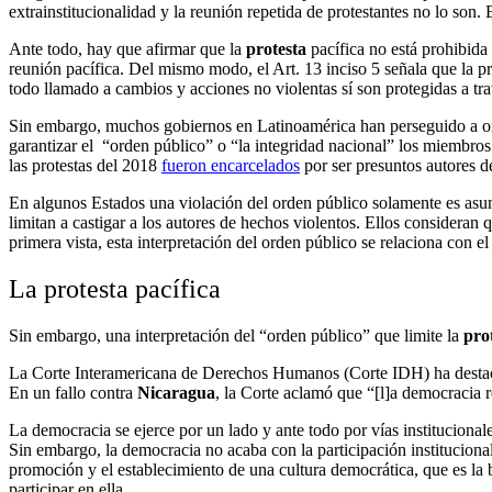
extrainstitucionalidad y la reunión repetida de protestantes no lo son
Ante todo, hay que afirmar que la
protesta
pacífica no está prohibida
reunión pacífica. Del mismo modo, el Art. 13 inciso 5 señala que la pr
todo llamado a cambios y acciones no violentas sí son protegidas a tra
Sin embargo, muchos gobiernos en Latinoamérica han perseguido a or
garantizar el “orden público” o “la integridad nacional” los miembro
las protestas del 2018
fueron encarcelados
por ser presuntos autores d
En algunos Estados una violación del orden público solamente es asum
limitan a castigar a los autores de hechos violentos. Ellos consideran 
primera vista, esta interpretación del orden público se relaciona con e
La protesta pacífica
Sin embargo, una interpretación del “orden público” que limite la
pro
La Corte Interamericana de Derechos Humanos (Corte IDH) ha desta
En un fallo contra
Nicaragua
, la Corte aclamó que “[l]a democracia 
La democracia se ejerce por un lado y ante todo por vías institucionale
Sin embargo, la democracia no acaba con la participación institucional
promoción y el establecimiento de una cultura democrática, que es la 
participar en ella.