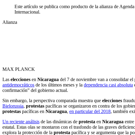
Este artículo se publica como producto de la alianza de Age
Internacional.
Alianza
La serie de análisis se realiza por parte de la Red Académica para 
La Red Académica para Nicaragua fue creada con posterioridad al co
en América Latina” (ICCAL) del Instituto Max Planck de Derecho P
se dedica al seguimiento académico de la situación en Nicaragua y al
MAX PLANCK
Las
elecciones
en
Nicaragua
del 7 de noviembre van a consolidar el p
antidemocráticos
de los últimos meses y la
dependencia casi absoluta
confirmación” del gobierno actual.
Sin embargo, la perspectiva comparada muestra que
elecciones
fraudu
Bielorussia
,
protestas
pacíficas se organizaron en contra de los gobie
protestas
pacíficas en
Nicaragua
,
en particular del 2018
,
también exi
Un reciente análisis
de las dinámicas de
protesta
en
Nicaragua
entre
estatal. Estas olas se montaron con el trasfondo de las graves deficien
explora la protección de la
protesta
pacífica y se argumenta que la pos