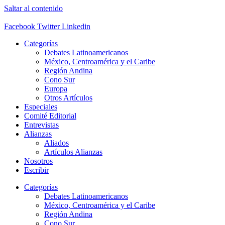
Saltar al contenido
Facebook
Twitter
Linkedin
Categorías
Debates Latinoamericanos
México, Centroamérica y el Caribe
Región Andina
Cono Sur
Europa
Otros Artículos
Especiales
Comité Editorial
Entrevistas
Alianzas
Aliados
Artículos Alianzas
Nosotros
Escribir
Categorías
Debates Latinoamericanos
México, Centroamérica y el Caribe
Región Andina
Cono Sur