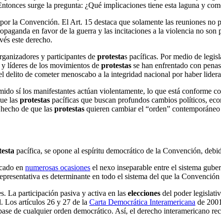
. Entonces surge la pregunta: ¿Qué implicaciones tiene esta laguna y co
 por la Convención. El Art. 15 destaca que solamente las reuniones no p
opaganda en favor de la guerra y las incitaciones a la violencia no son 
vés este derecho.
ganizadores y participantes de
protesta
s pacíficas. Por medio de legis
s y líderes de los movimientos de
protestas
se han enfrentado con penas 
el delito de cometer menoscabo a la integridad nacional por haber lidera
ido sí los manifestantes actúan violentamente, lo que está conforme c
que las
protestas
pacíficas que buscan profundos cambios políticos, eco
l hecho de que las
protestas
quieren cambiar el “orden” contemporáneo 
testa
pacífica, se opone al espíritu democrático de la Convención, debi
cado en
numerosas ocasiones
el nexo inseparable entre el sistema gub
representativa es determinante en todo el sistema del que la Convención
s. La participación pasiva y activa en las
elecciones
del poder legislati
. Los artículos 26 y 27 de la
Carta Democrática Interamericana
de
2001
base de cualquier orden democrático. Así, el derecho interamericano rec