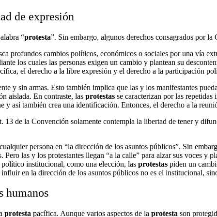
tad de expresión
palabra “
protesta
”. Sin embargo, algunos derechos consagrados por la
ca profundos cambios políticos, económicos o sociales por una vía extra
diante los cuales las personas exigen un cambio y plantean su desconten
fica, el derecho a la libre expresión y el derecho a la participación polí
e y sin armas. Esto también implica que las y los manifestantes puedan a
ón aislada. En contraste, las
protestas
se caracterizan por las repetidas 
 y así también crea una identificación. Entonces, el derecho a la reunió
. 13 de la Convención solamente contempla la libertad de tener y difund
cualquier persona en “la dirección de los asuntos públicos”. Sin embargo
 Pero las y los protestantes llegan “a la calle” para alzar sus voces y p
político institucional, como una elección, las
protestas
piden un cambio
fluir en la dirección de los asuntos públicos no es el institucional, sino
os humanos
la
protesta
pacífica. Aunque varios aspectos de la
protesta
son protegid