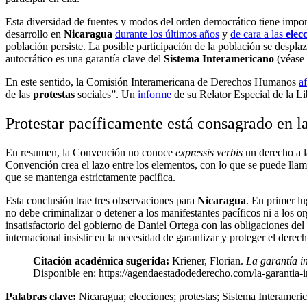
Esta diversidad de fuentes y modos del orden democrático tiene import
desarrollo en
Nicaragua
durante los últimos años
y
de cara a las
elec
población persiste. La posible participación de la población se desplaza
autocrático es una garantía clave del
Sistema Interamericano
(véase
En este sentido, la Comisión Interamericana de Derechos Humanos
a
de las
protestas
sociales”. Un
informe
de su Relator Especial de la Li
Protestar pacíficamente está consagrado en
En resumen, la Convención no conoce
expressis verbis
un derecho a 
Convención crea el lazo entre los elementos, con lo que se puede llam
que se mantenga estrictamente pacífica.
Esta conclusión trae tres observaciones para
Nicaragua
. En primer lu
no debe criminalizar o detener a los manifestantes pacíficos ni a los o
insatisfactorio del gobierno de Daniel Ortega con las obligaciones de
internacional insistir en la necesidad de garantizar y proteger el dere
Citación académica sugerida:
Kriener, Florian.
La garantía in
Disponible en: https://agendaestadodederecho.com/la-garantia-in
Palabras clave:
Nicaragua; elecciones; protestas; Sistema Interameri