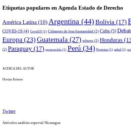
Etiquetas populares en Agenda Estado de Derecho
B
Argentina
(44)
Bolivia
(17)
América Latina
(10)
Debat
COVID-19
(4)
Cuba
(5)
Crímenes de lesa humanidad
(2)
Covid19
(1)
Guatemala
(27)
Europa
(23)
Honduras
(1
género
(2)
Perú
(34)
Paraguay
(17)
(2)
persecución
(1)
Protestas
(1)
salud
(1)
soc
ACERCA DEL AUTOR
Florian Kriener
Investigador en el Instituto Max Planck de Derecho Público Comparad
y la seguridad.
Twitter
Artículos análisis especial Nicaragua