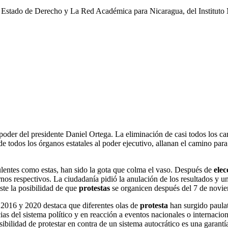
nda Estado de Derecho y La Red Académica para Nicaragua, del Instit
Nicaragua en el marco de un intercambio académico con Agenda Estado d
loquio “La Situación de los Derechos Humanos a 3 años de las Protest
úblico Comparado y Derecho Internacional (MPIL) en cooperación co
 fomento de un debate plural sobre las transformaciones en favor de la
oder del presidente Daniel Ortega. La eliminación de casi todos los can
de todos los órganos estatales al poder ejecutivo, allanan el camino par
lentes como estas, han sido la gota que colma el vaso. Después de
elec
rnos respectivos. La ciudadanía pidió la anulación de los resultados y 
ste la posibilidad de que
protestas
se organicen después del 7 de novi
 2016 y 2020 destaca que diferentes olas de
protesta
han surgido paulat
cias del sistema político y en reacción a eventos nacionales o internacion
ibilidad de protestar en contra de un sistema autocrático es una garantí