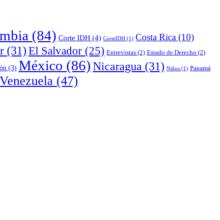
mbia
(84)
Costa Rica
(10)
Corte IDH
(4)
CorteIDH
(1)
r
(31)
El Salvador
(25)
Entrevistas
(2)
Estado de Derecho
(2)
México
(86)
Nicaragua
(31)
ión
(3)
Panamá
Niños
(1)
Venezuela
(47)
igación Sombras de ilegalidad en el derecho internacional de la paz