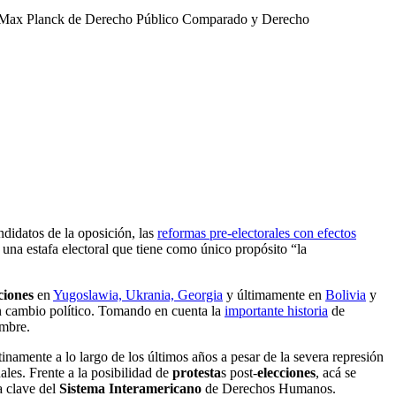
uto Max Planck de Derecho Público Comparado y Derecho
e Derecho.
as Sociales en Nicaragua” del proyecto “Ius Constitutionale Commune
n la Comisión Interamericana de Derechos Humanos (CIDH). La Red
 democracia, los derechos humanos y el Estado de derecho.
didatos de la oposición, las
reformas pre-electorales con efectos
a una estafa electoral que tiene como único propósito “la
ciones
en
Yugoslawia, Ukrania, Georgia
y últimamente en
Bolivia
y
un cambio político. Tomando en cuenta la
importante historia
de
embre
.
inamente a lo largo de los últimos años a pesar de la severa represión
ales. Frente a la posibilidad de
protesta
s post-
elecciones
, acá se
a clave del
Sistema Interamericano
de Derechos Humanos.