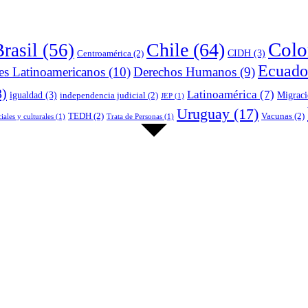
Colo
Chile
(64)
rasil
(56)
CIDH
(3)
Centroamérica
(2)
Ecuado
es Latinoamericanos
(10)
Derechos Humanos
(9)
3)
Latinoamérica
(7)
igualdad
(3)
Migrac
independencia judicial
(2)
JEP
(1)
Uruguay
(17)
TEDH
(2)
Vacunas
(2)
iales y culturales
(1)
Trata de Personas
(1)
o y Derecho Internacional de Heidelberg y miembro del grupo de invest