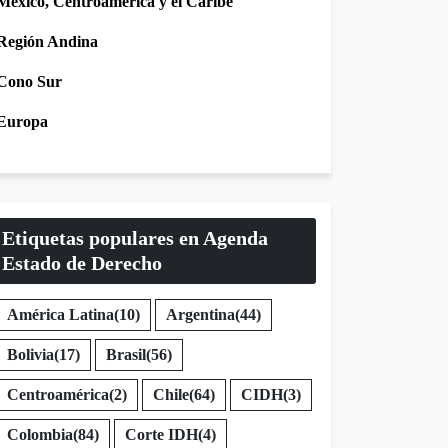
México, Centroamérica y el Caribe
Región Andina
Cono Sur
Europa
Etiquetas populares en Agenda
Estado de Derecho
América Latina
(10)
Argentina
(44)
Bolivia
(17)
Brasil
(56)
Centroamérica
(2)
Chile
(64)
CIDH
(3)
Colombia
(84)
Corte IDH
(4)