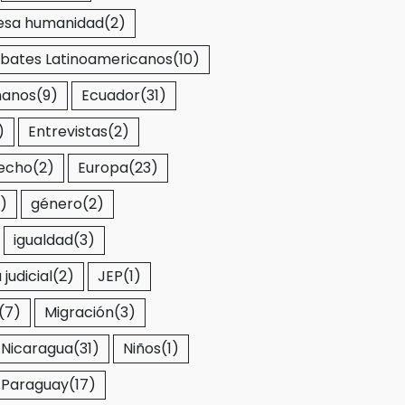
esa humanidad
(2)
bates Latinoamericanos
(10)
manos
(9)
Ecuador
(31)
)
Entrevistas
(2)
recho
(2)
Europa
(23)
)
género
(2)
igualdad
(3)
judicial
(2)
JEP
(1)
(7)
Migración
(3)
Nicaragua
(31)
Niños
(1)
Paraguay
(17)