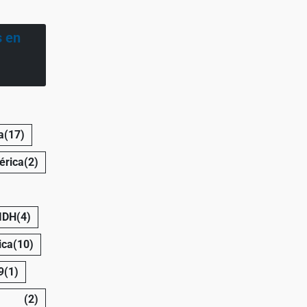
s en
a
(17)
érica
(2)
 IDH
(4)
ica
(10)
9
(1)
(2)