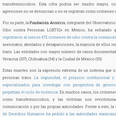
transfeminicidios. Esta cifra podría ser mucho mayor, 
agresiones no se denuncian o no se registran como crímenes d
Por su parte, la
Fundación Arcoíris
, integrante del Observator
Odio contra Personas LGBTIQ+ en México, ha señalado q
registraron al menos 672 crímenes de odio contra la comuni
asesinatos, atentados y desapariciones, la mayoría de ellos r
trans. Las entidades con mayor número de casos documentad
Veracruz (107), Chihuahua (54) y la Ciudad de México (50).
Estas muertes son la expresión extrema de un sistema que n
personas trans.
La impunidad, el prejuicio institucional 
especializados para investigar con perspectiva de géner
perpetúan el ciclo de violencia
.
En muchos casos, los crímenes 
como transfeminicidios, y las víctimas son revictimi
comunicación o por las propias autoridades. Frente a esto, la
de Derechos Humanos ha pedido a las
autoridades
mexican