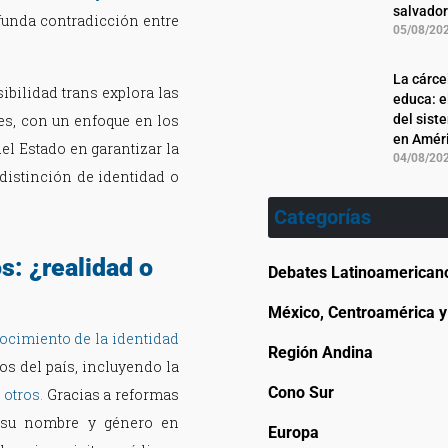
salvado
ofunda contradicción entre
05/08/20
La cárce
sibilidad trans explora las
educa: e
es, con un enfoque en los
del sist
en Améri
del Estado en garantizar la
04/08/20
distinción de identidad o
Categorías
s: ¿realidad o
Debates Latinoamerican
México, Centroamérica y 
ocimiento de la identidad
Región Andina
os del país, incluyendo la
Cono Sur
 otros
.
Gracias a reformas
r su nombre y género en
Europa