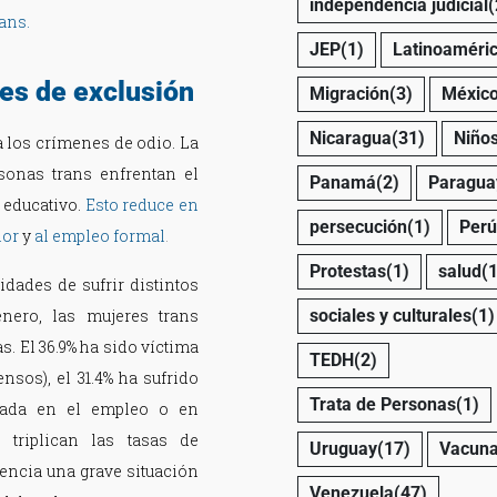
independencia judicial
(
rans
.
JEP
(1)
Latinoaméri
tes de exclusión
Migración
(3)
Méxic
Nicaragua
(31)
Niño
 a los crímenes de odio. La
onas trans enfrentan el
Panamá
(2)
Paragua
 educativo.
Esto reduce en
persecución
(1)
Perú
ior
y
al empleo formal
.
Protestas
(1)
salud
(1
idades de sufrir distintos
nero, las mujeres trans
sociales y culturales
(1)
s. El 36.9% ha sido víctima
TEDH
(2)
nsos), el 31.4% ha sufrido
Trata de Personas
(1)
egada en el empleo o en
 triplican las tasas de
Uruguay
(17)
Vacun
encia una grave situación
Venezuela
(47)