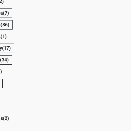
2)
ca
(7)
o
(86)
s
(1)
y
(17)
(34)
)
as
(2)