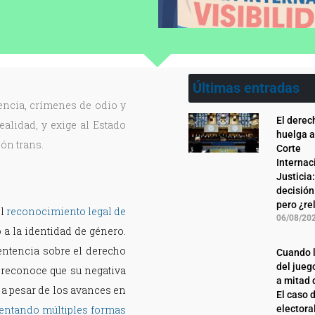
Últimas entradas
encia, crímenes de odio y
El derec
ealidad, y exige al Estado
huelga a
ión trans.
Corte
Internac
Justicia
decisión
pero ¿re
l
reconocimiento legal de
06/08/20
o a la identidad de género.
entencia sobre el derecho
Cuando l
del jueg
e reconoce que su negativa
a mitad 
 a pesar de los avances en
El caso 
rentando múltiples formas
electora