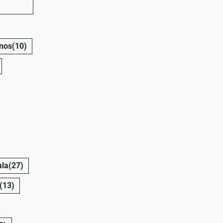
nos
(10)
la
(27)
(13)