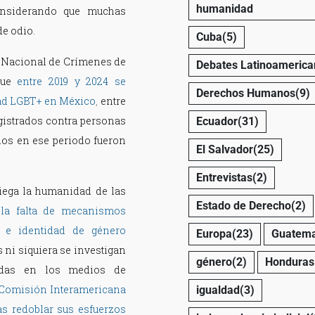
humanidad
considerando que muchas
e odio.
Cuba
(5)
io Nacional de Crímenes de
Debates Latinoamerica
ue
entre 2019 y 2024 se
Derechos Humanos
(9)
dad LGBT+ en México
,
entre
egistrados contra personas
Ecuador
(31)
os en ese periodo fueron
El Salvador
(25)
Entrevistas
(2)
iega la humanidad de las
Estado de Derecho
(2)
y la falta de mecanismos
o e identidad de género
Europa
(23)
Guatema
ni siquiera se investigan
género
(2)
Honduras
zadas en los medios de
Comisión Interamericana
igualdad
(3)
as
redoblar sus esfuerzos