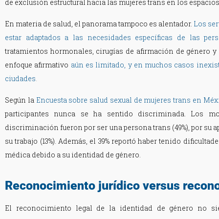
de exclusión estructural hacia las mujeres trans en los espacios
En materia de salud, el panorama tampoco es alentador.
Los ser
estar adaptados a las necesidades específicas de las per
tratamientos hormonales, cirugías de afirmación de género y
enfoque afirmativo
aún es limitado, y en muchos casos inexist
ciudades
.
Según la
Encuesta sobre salud sexual de mujeres trans en Méx
participantes nunca se ha sentido discriminada. Los 
discriminación fueron por ser una persona trans (49%), por su ap
su trabajo (13%). Además, el 39% reportó haber tenido dificulta
médica debido a su identidad de género.
Reconocimiento jurídico versus recono
El reconocimiento legal de la identidad de género no s