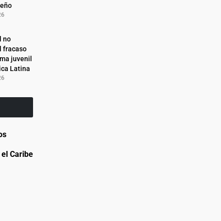
reño
26
l no
l fracaso
ema juvenil
ca Latina
26
os
el Caribe