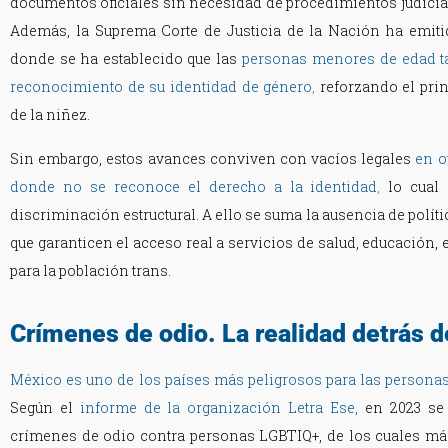
documentos oficiales sin necesidad de procedimientos judicial
Además, la Suprema Corte de Justicia de la Nación ha emiti
donde se ha establecido que las
personas menores de edad t
reconocimiento de su identidad de género
,
reforzando el prin
de la niñez.
Sin embargo, estos avances conviven con vacíos legales
en o
donde no se reconoce el derecho a la identidad
,
lo cual
discriminación estructural. A ello se suma la ausencia de polít
que garanticen el acceso real a servicios de salud, educación, 
para la población trans.
Crímenes de odio. La realidad detrás de
México es uno de los países más peligrosos para las persona
Según el
informe de la organización Letra Ese,
en 2023 se
crímenes de odio contra personas LGBTIQ+, de los cuales más