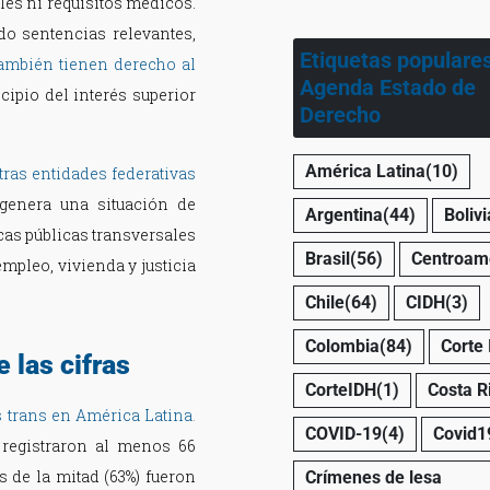
es ni requisitos médicos.
do sentencias relevantes,
Etiquetas populare
ambién tienen derecho al
Agenda Estado de
cipio del interés superior
Derecho
América Latina
(10)
tras entidades federativas
 genera una situación de
Argentina
(44)
Bolivi
icas públicas transversales
Brasil
(56)
Centroam
empleo, vivienda y justicia
Chile
(64)
CIDH
(3)
Colombia
(84)
Corte
 las cifras
CorteIDH
(1)
Costa R
s trans en América Latina
.
COVID-19
(4)
Covid1
 registraron al menos 66
 de la mitad (63%) fueron
Crímenes de lesa