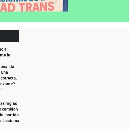
ho a
nte la
ional de
: Una
 correcta,
levante?
26
as reglas
o cambian
del partido
del sistema
l