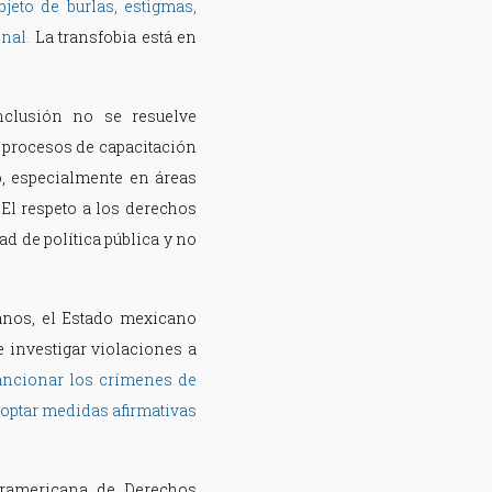
jeto de burlas, estigmas,
onal
.
La transfobia está en
nclusión no se resuelve
 procesos de capacitación
o, especialmente en áreas
. El respeto a los derechos
d de política pública y no
anos, el Estado mexicano
 e investigar violaciones a
sancionar los crímenes de
adoptar medidas afirmativas
eramericana de Derechos