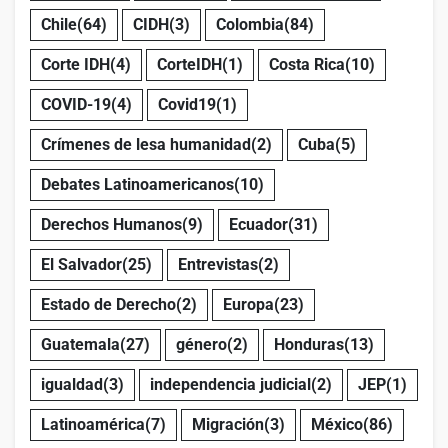
Chile
(64)
CIDH
(3)
Colombia
(84)
Corte IDH
(4)
CorteIDH
(1)
Costa Rica
(10)
COVID-19
(4)
Covid19
(1)
Crímenes de lesa humanidad
(2)
Cuba
(5)
Debates Latinoamericanos
(10)
Derechos Humanos
(9)
Ecuador
(31)
El Salvador
(25)
Entrevistas
(2)
Estado de Derecho
(2)
Europa
(23)
Guatemala
(27)
género
(2)
Honduras
(13)
igualdad
(3)
independencia judicial
(2)
JEP
(1)
Latinoamérica
(7)
Migración
(3)
México
(86)