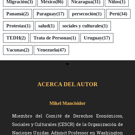
Migración
(3)
México
(86)
Nicaragua
(31)
Niños
(1)
Panamá
(2)
Paraguay
(17)
persecución
(1)
Perú
(34)
Protestas
(1)
salud
(1)
sociales y culturales
(1)
TEDH
(2)
Trata de Personas
(1)
Uruguay
(17)
Vacunas
(2)
Venezuela
(47)
ACERCA DEL AUTOR
Mikel Mancisidor
Miembro del Comité de Derechos Económicos,
Sociales y Culturales (CESCR) de la Organización de
Naciones Unidas. Adjunct Professor en Washington