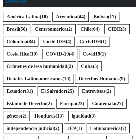
Derecho
América Latina
(10)
Argentina
(44)
Bolivia
(17)
Brasil
(56)
Centroamérica
(2)
Chile
(64)
CIDH
(3)
Colombia
(84)
Corte IDH
(4)
CorteIDH
(1)
Costa Rica
(10)
COVID-19
(4)
Covid19
(1)
Crímenes de lesa humanidad
(2)
Cuba
(5)
Debates Latinoamericanos
(10)
Derechos Humanos
(9)
Ecuador
(31)
El Salvador
(25)
Entrevistas
(2)
Estado de Derecho
(2)
Europa
(23)
Guatemala
(27)
género
(2)
Honduras
(13)
igualdad
(3)
independencia judicial
(2)
JEP
(1)
Latinoamérica
(7)