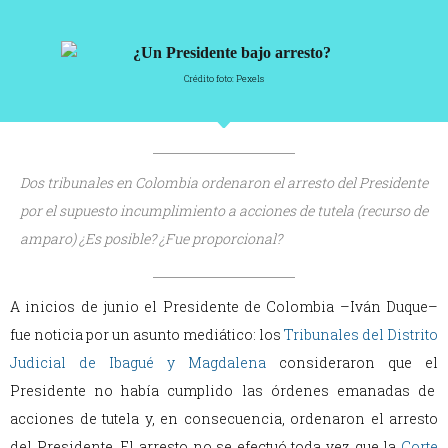
Crédito foto: Pexels
Dos tribunales en Colombia ordenaron el arresto del Presidente
por el supuesto incumplimiento a acciones de tutela (recurso de
amparo) ¿Es posible? ¿Fue proporcional?
A inicios de junio el Presidente de Colombia –Iván Duque–
fue noticia por un asunto mediático: los
Tribunales del Distrito
Judicial de Ibagué y Magdalena
consideraron que el
Presidente no había cumplido las órdenes emanadas de
acciones de tutela y, en consecuencia, ordenaron el arresto
del Presidente. El arresto no se efectuó toda vez que la
Corte