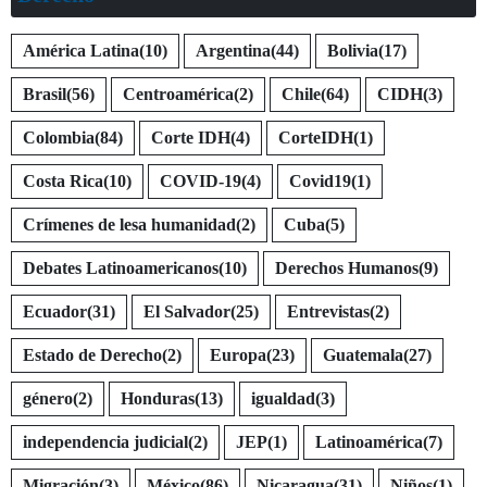
América Latina
(10)
Argentina
(44)
Bolivia
(17)
Brasil
(56)
Centroamérica
(2)
Chile
(64)
CIDH
(3)
Colombia
(84)
Corte IDH
(4)
CorteIDH
(1)
Costa Rica
(10)
COVID-19
(4)
Covid19
(1)
Crímenes de lesa humanidad
(2)
Cuba
(5)
Debates Latinoamericanos
(10)
Derechos Humanos
(9)
Ecuador
(31)
El Salvador
(25)
Entrevistas
(2)
Estado de Derecho
(2)
Europa
(23)
Guatemala
(27)
género
(2)
Honduras
(13)
igualdad
(3)
independencia judicial
(2)
JEP
(1)
Latinoamérica
(7)
Migración
(3)
México
(86)
Nicaragua
(31)
Niños
(1)