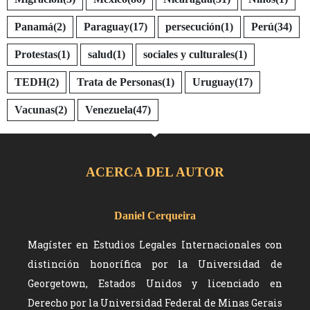
Panamá
(2)
Paraguay
(17)
persecución
(1)
Perú
(34)
Protestas
(1)
salud
(1)
sociales y culturales
(1)
TEDH
(2)
Trata de Personas
(1)
Uruguay
(17)
Vacunas
(2)
Venezuela
(47)
ACERCA DEL AUTOR
Daniel Cerqueira
Magíster en Estudios Legales Internacionales con
distinción honorífica por la Universidad de
Georgetown, Estados Unidos y licenciado en
Derecho por la Universidad Federal de Minas Gerais