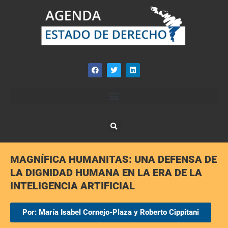
MAGNÍFICA HUMANITAS: UNA DEFENSA DE
LA DIGNIDAD HUMANA EN LA ERA DE LA
INTELIGENCIA ARTIFICIAL
Por: María Isabel Cornejo-Plaza y Roberto Cippitani