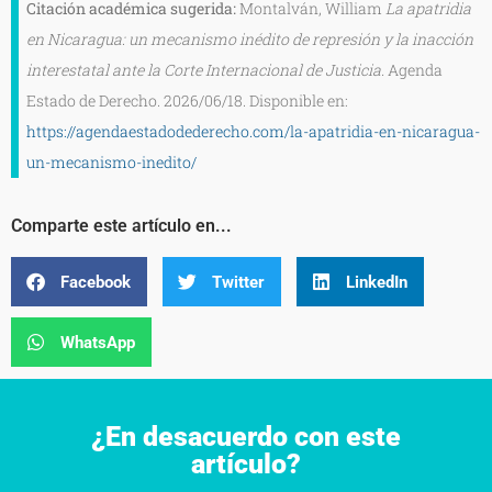
Citación académica sugerida:
Montalván, William
La apatridia
en Nicaragua: un mecanismo inédito de represión y la inacción
interestatal ante la Corte Internacional de Justicia.
Agenda
Estado de Derecho. 2026/06/18. Disponible en:
https://agendaestadodederecho.com/la-apatridia-en-nicaragua-
un-mecanismo-inedito/
Comparte este artículo en...
Facebook
Twitter
LinkedIn
WhatsApp
¿En desacuerdo con este
artículo?