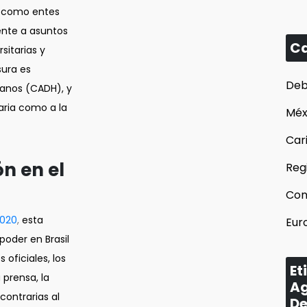
ol como entes
rente a asuntos
Ca
sitarias y
sura es
Deb
anos (CADH), y
taria como a la
Méx
Car
ón en el
Reg
Con
2020
,
esta
Eur
poder en Brasil
 oficiales, los
Et
 prensa, la
Ag
contrarias al
De