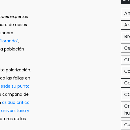
Am
oces expertas
Ar
ero de casos
lsonaro
Br
“llorando”
,
Ce
la población
Ch
a polarización.
Co
o las fallas en
Co
desde su punto
CO
una campaña de
n
asiduo crítico
Cr
universitaria y
hu
cturas de las
C