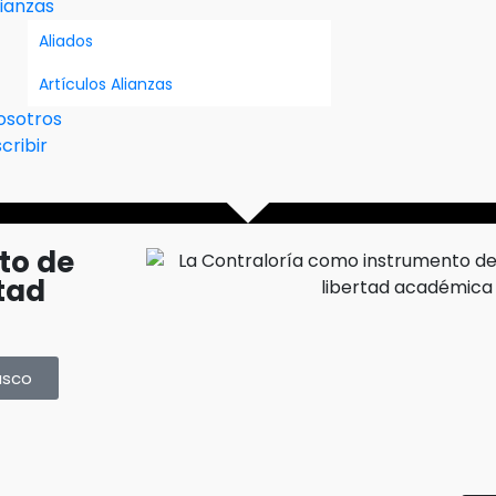
lianzas
Aliados
Artículos Alianzas
osotros
cribir
to de
tad
asco