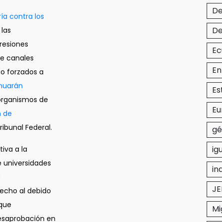
De
ía contra los
De
 las
resiones
Ec
de canales
En
to forzados a
nuarán
Es
 organismos de
Eu
n de
ribunal Federal.
gé
ig
tiva a la
e universidades
in
a
JE
recho al debido
 que
Mi
desaprobación en