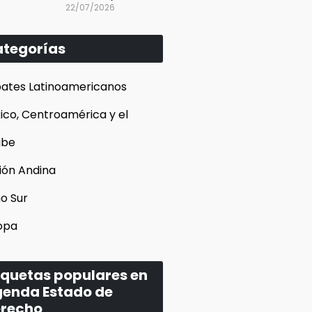
22/07/2026
tegorías
ates Latinoamericanos
ico, Centroamérica y el
ibe
ión Andina
o Sur
opa
iquetas populares en
enda Estado de
recho