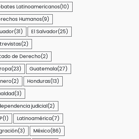
bates Latinoamericanos
(10)
rechos Humanos
(9)
uador
(31)
El Salvador
(25)
trevistas
(2)
tado de Derecho
(2)
ropa
(23)
Guatemala
(27)
nero
(2)
Honduras
(13)
ualdad
(3)
dependencia judicial
(2)
P
(1)
Latinoamérica
(7)
gración
(3)
México
(86)