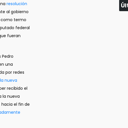
una
resolución
Úl
te al gobierno
da como termo
putado federal
que fueran
s Pedro
 en una
ida por redes
 la nueva
ber recibido el
a la nueva
hacia el fin de
madamente