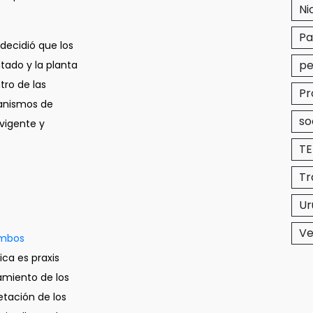
Ni
P
decidió que los
pe
tado y la planta
tro de las
Pr
ganismos de
so
 vigente y
T
Tr
Ur
Ve
ambos
ica es praxis
tamiento de los
etación de los