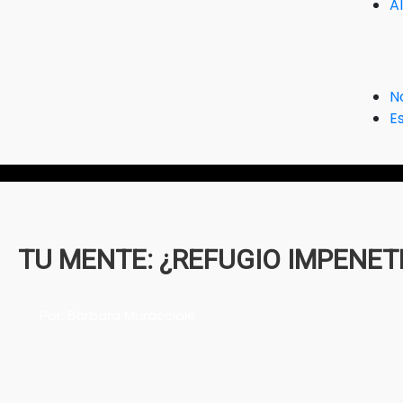
A
N
Es
TU MENTE: ¿REFUGIO IMPENET
Por: Bárbara Muracciole