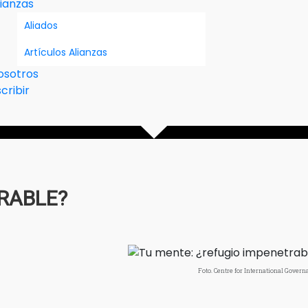
lianzas
Aliados
Artículos Alianzas
osotros
cribir
RABLE?
Foto. Centre for International Govern