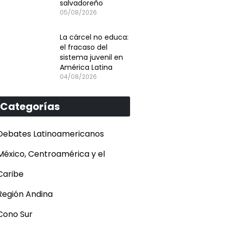
salvadoreño
05/08/2026
La cárcel no educa:
el fracaso del
sistema juvenil en
América Latina
04/08/2026
Categorías
Debates Latinoamericanos
México, Centroamérica y el
Caribe
Región Andina
Cono Sur