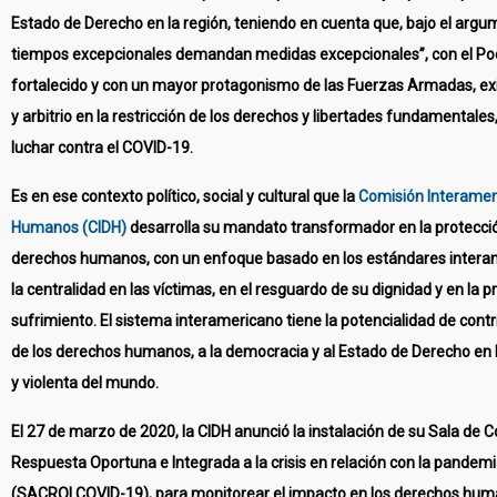
Estado de Derecho en la región, teniendo en cuenta que, bajo el argu
tiempos excepcionales demandan medidas excepcionales”, con el Pod
fortalecido y con un mayor protagonismo de las Fuerzas Armadas, exi
y arbitrio en la restricción de los derechos y libertades fundamentales
luchar contra el COVID-19.
Es en ese contexto político, social y cultural que la
Comisión Interamer
Humanos (CIDH)
desarrolla su mandato transformador en la protecci
derechos humanos, con un enfoque basado en los estándares intera
la centralidad en las víctimas, en el resguardo de su dignidad y en la 
sufrimiento. El sistema interamericano tiene la potencialidad de contri
de los derechos humanos, a la democracia y al Estado de Derecho en 
y violenta del mundo.
El 27 de marzo de 2020, la CIDH anunció la instalación de su Sala de C
Respuesta Oportuna e Integrada a la crisis en relación con la pandem
(SACROI COVID-19), para monitorear el impacto en los derechos hum