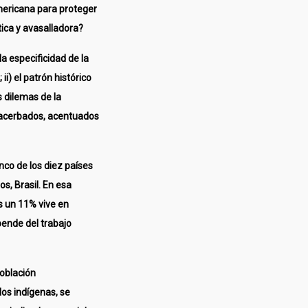
mericana para proteger
ca y avasalladora?
la especificidad de la
i) el patrón histórico
s dilemas de la
exacerbados, acentuados
nco de los diez países
s, Brasil. En esa
s un 11% vive en
pende del trabajo
oblación
los indígenas, se