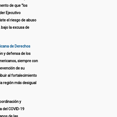
mento de que “los
er Ejecutivo
ste el riesgo de abuso
, bajo la excusa de
icana de Derechos
ón y defensa de los
mericanos, siempre con
prevención de su
buir al fortalecimiento
la región más desigual
oordinación y
ia del COVID-19
anos de las