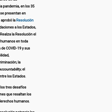
 la pandemia, en los 35
s se presentan en
DH aprobó la
Resolución
daciones a los Estados,
 Realza la Resolución el
s humanos en toda
a de COVID-19 y sus
ilidad,
riminación; la
accountability
; el
ntre los Estados.
los tres desafíos
nes que resaltan los
e derechos humanos.