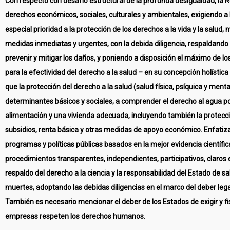
Con respecto con desafío estructural de la profunda desigualdad, la R
derechos económicos, sociales, culturales y ambientales, exigiendo a
especial prioridad a la protección de los derechos a la vida y la salud,
medidas inmediatas y urgentes, con la debida diligencia, respaldando 
prevenir y mitigar los daños, y poniendo a disposición el máximo de lo
para la efectividad del derecho a la salud – en su concepción holística
que la protección del derecho a la salud (salud física, psíquica y menta
determinantes básicos y sociales, a comprender el derecho al agua pot
alimentación y una vivienda adecuada, incluyendo también la protecci
subsidios, renta básica y otras medidas de apoyo económico. Enfatiza
programas y políticas públicas basados en la mejor evidencia científi
procedimientos transparentes, independientes, participativos, claros e
respaldo del derecho a la ciencia y la responsabilidad del Estado de sal
muertes, adoptando las debidas diligencias en el marco del deber lega
También es necesario mencionar el deber de los Estados de exigir y fi
empresas respeten los derechos humanos.