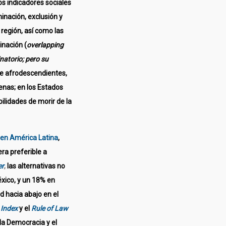
s indicadores sociales
inación, exclusión y
 región, así como las
inación (
overlapping
inatorio; pero su
 de afrodescendientes,
enas; en los Estados
ilidades de morir de la
 en América Latina
,
ra preferible a
er
,
las alternativas no
xico, y un 18% en
d hacia abajo en el
 Index
y el
Rule of Law
la Democracia y el