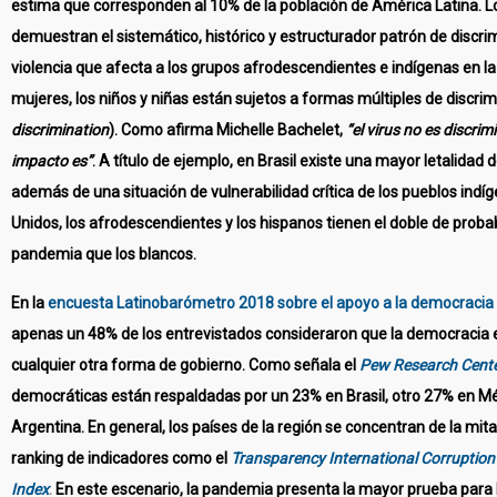
estima que corresponden al 10% de la población de América Latina. Lo
demuestran el sistemático, histórico y estructurador patrón de discrim
violencia que afecta a los grupos afrodescendientes e indígenas en la
mujeres, los niños y niñas están sujetos a formas múltiples de discrim
discrimination
). Como afirma Michelle Bachelet,
“el virus no es discrim
impacto es”
. A título de ejemplo, en Brasil existe una mayor letalidad
además de una situación de vulnerabilidad crítica de los pueblos indíg
Unidos, los afrodescendientes y los hispanos tienen el doble de probab
pandemia que los blancos.
En la
encuesta Latinobarómetro 2018 sobre el apoyo a la democracia
apenas un 48% de los entrevistados consideraron que la democracia e
cualquier otra forma de gobierno. Como señala el
Pew Research Cent
democráticas están respaldadas por un 23% en Brasil, otro 27% en Mé
Argentina. En general, los países de la región se concentran de la mita
ranking de indicadores como el
Transparency International Corruption
Index
.
En este escenario, la pandemia presenta la mayor prueba para 