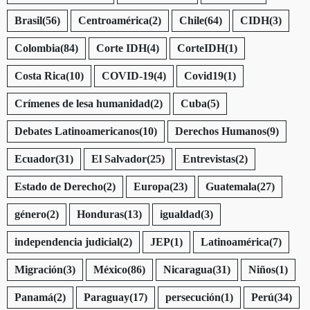
Brasil
(56)
Centroamérica
(2)
Chile
(64)
CIDH
(3)
Colombia
(84)
Corte IDH
(4)
CorteIDH
(1)
Costa Rica
(10)
COVID-19
(4)
Covid19
(1)
Crímenes de lesa humanidad
(2)
Cuba
(5)
Debates Latinoamericanos
(10)
Derechos Humanos
(9)
Ecuador
(31)
El Salvador
(25)
Entrevistas
(2)
Estado de Derecho
(2)
Europa
(23)
Guatemala
(27)
género
(2)
Honduras
(13)
igualdad
(3)
independencia judicial
(2)
JEP
(1)
Latinoamérica
(7)
Migración
(3)
México
(86)
Nicaragua
(31)
Niños
(1)
Panamá
(2)
Paraguay
(17)
persecución
(1)
Perú
(34)