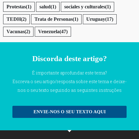
Protestas
(1)
salud
(1)
sociales y culturales
(1)
TEDH
(2)
Trata de Personas
(1)
Uruguay
(17)
Vacunas
(2)
Venezuela
(47)
Discorda deste artigo?
É importante aprofundar este tema?
Escreva o seu artigo/resposta sobre este tema e deixe-
nos o seu texto seguindo as seguintes instruções
ENVIE-NOS O SEU TEXTO AQUI