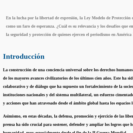
En la lucha por la libertad de expresión, la Ley Modelo de Protección 
como un faro de esperanza. ¿Cuál es su relevancia y los desafíos que en
la seguridad y protección de quienes ejercen el periodismo en América 
Introducción
La construcción de una conciencia universal sobre los derechos humanos
de los mayores avances civilizatorios de los últimos cien años. Este ha s
colaborativo y de diálogo que ha supuesto un fortalecimiento de la socied
instituciones nacionales y del sistema multilateral, un esfuerzo cimentad
y acciones que han atravesado desde el ámbito global hasta los espacios l
Asimismo, en estas décadas, la defensa, promoción y ejercicio de las libe
prensa ha sido crucial para sostener, defender y ampliar los logros que
humanidad, muy especialmente desde el fin de la II Guerra Mundial.