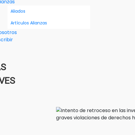
lianzas
Aliados
Artículos Alianzas
osotros
cribir
AS
AVES