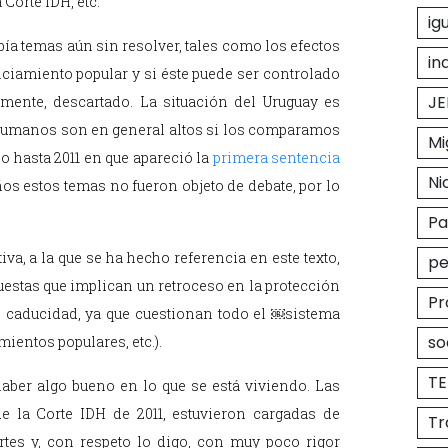
 Corte IDH, etc.
ig
ía temas aún sin resolver, tales como los efectos
in
nciamiento popular y si éste puede ser controlado
JE
lmente, descartado. La situación del Uruguay es
s humanos son en general altos si los comparamos
Mi
o hasta 2011 en que apareció la
primera sentencia
Ni
ños estos temas no fueron objeto de debate, por lo
P
va, a la que se ha hecho referencia en este texto,
pe
uestas que implican un retroceso en la protección
Pr
 caducidad, ya que cuestionan todo el ￼sistema
so
ientos populares, etc.).
T
aber algo bueno en lo que se está viviendo. Las
de la Corte IDH de 2011, estuvieron cargadas de
Tr
ertes y, con respeto lo digo, con muy poco rigor