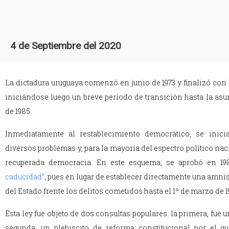
4 de Septiembre del 2020
L
a dictadura uruguaya comenzó en junio de 1973 y finalizó con
iniciándose luego un breve período de transición hasta la as
de 1985.
Inmediatamente al restablecimiento democrático, se inici
diversos problemas y, para la mayoría del espectro político naci
recuperada democracia. En este esquema, se aprobó en 19
caducidad”
, pues en lugar de establecer directamente una amnis
del Estado frente los delitos cometidos hasta el 1º de marzo de 1
Esta ley fue objeto de dos consultas populares: la primera, fue 
segunda, un plebiscito de reforma constitucional por el q