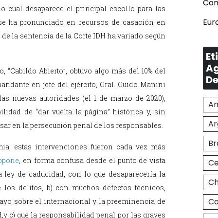
Con
lo cual desaparece el principal escollo para las
Eur
 se ha pronunciado en recursos de casación en
 de la sentencia de la Corte IDH ha variado según
Et
Ag
o, “Cabildo Abierto”, obtuvo algo más del 10% del
De
mandante en jefe del ejército, Gral. Guido Manini
s nuevas autoridades (el 1 de marzo de 2020),
Am
lidad de “dar vuelta la página” histórica y, sin
Ar
esar en la persecución penal de los responsables.
Br
ia, estas intervenciones fueron cada vez más
ropone
, en forma confusa desde el punto de vista
Ce
la ley de caducidad, con lo que desaparecería la
Ch
 los delitos, b) con muchos defectos técnicos,
Co
ayo sobre el internacional y la preeminencia de
,y c) que la responsabilidad penal por las graves