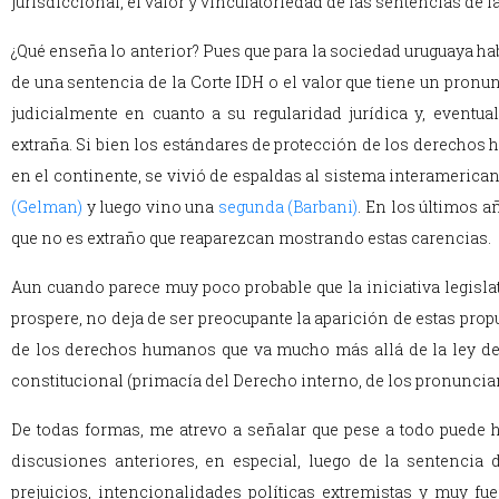
jurisdiccional, el valor y vinculatoriedad de las sentencias de la
¿Qué enseña lo anterior? Pues que para la sociedad uruguaya hab
de una sentencia de la Corte IDH o el valor que tiene un pronu
judicialmente en cuanto a su regularidad jurídica y, eventua
extraña. Si bien los estándares de protección de los derecho
en el continente, se vivió de espaldas al sistema interamerican
(Gelman)
y luego vino una
segunda (Barbani)
. En los últimos a
que no es extraño que reaparezcan mostrando estas carencias.
Aun cuando parece muy poco probable que la iniciativa legislati
prospere, no deja de ser preocupante la aparición de estas prop
de los derechos humanos que va mucho más allá de la ley de
constitucional (primacía del Derecho interno, de los pronunciam
De todas formas, me atrevo a señalar que pese a todo puede h
discusiones anteriores, en especial, luego de la sentencia 
prejuicios, intencionalidades políticas extremistas y muy fu