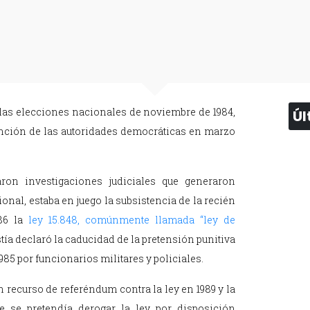
 las elecciones nacionales de noviembre de 1984,
Úl
unción de las autoridades democráticas en marzo
aron investigaciones judiciales que generaron
onal, estaba en juego la subsistencia de la recién
86 la
ley 15.848, comúnmente llamada “ley de
tía declaró la caducidad de la pretensión punitiva
985 por funcionarios militares y policiales.
un recurso de referéndum contra la ley en 1989 y la
ue se pretendía derogar la ley por disposición