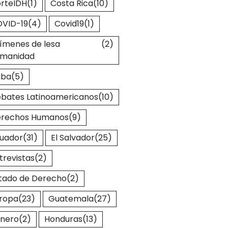
rteIDH
(1)
Costa Rica
(10)
VID-19
(4)
Covid19
(1)
ímenes de lesa
(2)
manidad
uba
(5)
bates Latinoamericanos
(10)
rechos Humanos
(9)
uador
(31)
El Salvador
(25)
trevistas
(2)
tado de Derecho
(2)
ropa
(23)
Guatemala
(27)
nero
(2)
Honduras
(13)