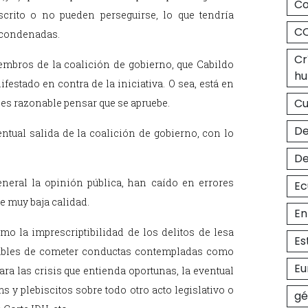
Co
crito o no pueden perseguirse, lo que tendría
CO
 condenadas.
Cr
iembros de la coalición de gobierno, que Cabildo
hu
estado en contra de la iniciativa. O sea, está en
C
o es razonable pensar que se apruebe.
De
ntual salida de la coalición de gobierno, con lo
De
general la opinión pública, han caído en errores
Ec
e muy baja calidad.
En
o la imprescriptibilidad de los delitos de lesa
Es
sables de cometer conductas contempladas como
Eu
para las crisis que entienda oportunas, la eventual
y plebiscitos sobre todo otro acto legislativo o
gé