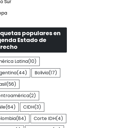
o Sur
opa
iquetas populares en
enda Estado de
recho
érica Latina
(10)
gentina
(44)
Bolivia
(17)
asil
(56)
ntroamérica
(2)
ile
(64)
CIDH
(3)
lombia
(84)
Corte IDH
(4)