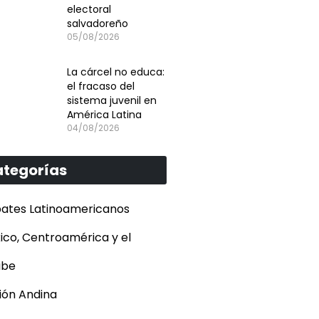
electoral
salvadoreño
05/08/2026
La cárcel no educa:
el fracaso del
sistema juvenil en
América Latina
04/08/2026
tegorías
ates Latinoamericanos
ico, Centroamérica y el
ibe
ión Andina