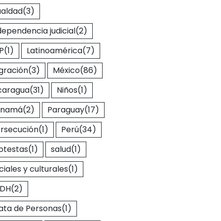
ualdad
(3)
dependencia judicial
(2)
P
(1)
Latinoamérica
(7)
gración
(3)
México
(86)
caragua
(31)
Niños
(1)
anamá
(2)
Paraguay
(17)
rsecución
(1)
Perú
(34)
otestas
(1)
salud
(1)
ciales y culturales
(1)
EDH
(2)
ata de Personas
(1)