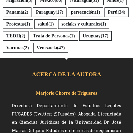
Migración
(3)
México
(86)
Nicaragua
(31)
Niños
(1)
Panamá
(2)
Paraguay
(17)
persecución
(1)
Perú
(34)
Protestas
(1)
salud
(1)
sociales y culturales
(1)
TEDH
(2)
Trata de Personas
(1)
Uruguay
(17)
Vacunas
(2)
Venezuela
(47)
ACERCA DE LA AUTORA
Marjorie Chorro de Trigueros
Directora Departamento de Estudios Legales
FUSADES (Twitter: @Fusades). Abogada. Licenciada
en Ciencias Jurídicas de la Universidad Dr. José
Matías Delgado. Estudios en técnicas de negociación