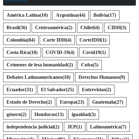
América Latina
(10)
Argentina
(44)
Bolivia
(17)
Brasil
(56)
Centroamérica
(2)
Chile
(64)
CIDH
(3)
Colombia
(84)
Corte IDH
(4)
CorteIDH
(1)
Costa Rica
(10)
COVID-19
(4)
Covid19
(1)
Crímenes de lesa humanidad
(2)
Cuba
(5)
Debates Latinoamericanos
(10)
Derechos Humanos
(9)
Ecuador
(31)
El Salvador
(25)
Entrevistas
(2)
Estado de Derecho
(2)
Europa
(23)
Guatemala
(27)
género
(2)
Honduras
(13)
igualdad
(3)
independencia judicial
(2)
JEP
(1)
Latinoamérica
(7)