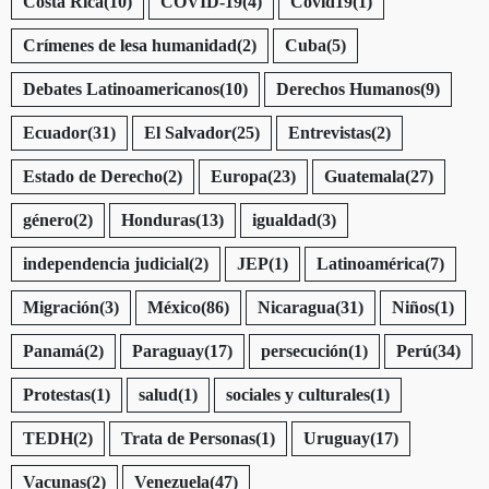
Costa Rica
(10)
COVID-19
(4)
Covid19
(1)
Crímenes de lesa humanidad
(2)
Cuba
(5)
Debates Latinoamericanos
(10)
Derechos Humanos
(9)
Ecuador
(31)
El Salvador
(25)
Entrevistas
(2)
Estado de Derecho
(2)
Europa
(23)
Guatemala
(27)
género
(2)
Honduras
(13)
igualdad
(3)
independencia judicial
(2)
JEP
(1)
Latinoamérica
(7)
Migración
(3)
México
(86)
Nicaragua
(31)
Niños
(1)
Panamá
(2)
Paraguay
(17)
persecución
(1)
Perú
(34)
Protestas
(1)
salud
(1)
sociales y culturales
(1)
TEDH
(2)
Trata de Personas
(1)
Uruguay
(17)
Vacunas
(2)
Venezuela
(47)