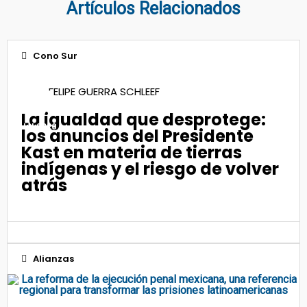
Artículos Relacionados
Cono Sur
17
FELIPE GUERRA SCHLEEF
La igualdad que desprotege:
Jul 2026
los anuncios del Presidente
Kast en materia de tierras
indígenas y el riesgo de volver
atrás
Alianzas
06