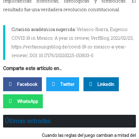
implicancias históricas, ideológicas y simbólicas. El
resultado fue una verdadera revolución constitucional.
Citación académica sugerida:
Velasco-Ibarra, Eugenio:
COVID 19 in Mexico: A year in review, VerfBlog, 2021/02/25,
https://verfassungsblog.de/covid-19-in-mexico-a-year-
review/, DOI: 10.17176/20210225-153833-0.
Comparte este artículo en...
Facebook
Twitter
LinkedIn
WhatsApp
Últimas entradas
Cuando las reglas del juego cambian a mitad del