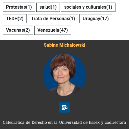
Protestas
(1)
salud
(1)
sociales y culturales
(1)
TEDH
(2)
Trata de Personas
(1)
Uruguay
(17)
Vacunas
(2)
Venezuela
(47)
Sabine Michalowski
Catedrática de Derecho en la Universidad de Essex y codirectora