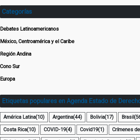
Categorías
Debates Latinoamericanos
México, Centroamérica y el Caribe
Región Andina
Cono Sur
Europa
Etiquetas populares en Agenda Estado de Derech
América Latina
(10)
Argentina
(44)
Bolivia
(17)
Brasil
(5
Costa Rica
(10)
COVID-19
(4)
Covid19
(1)
Crímenes de