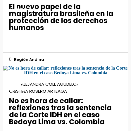
El nuevo papel de la
Jun 2026
magistratura brasileña en la
protección de los derechos
humanos
Región Andina
29
ALEJANDRA COLL AGUDELO
,
Nov 2021
CRISTINA ROSERO ARTEAGA
No es hora de callar:
reflexiones tras la sentencia
de la Corte IDH en el caso
Bedoya Lima vs. Colombia