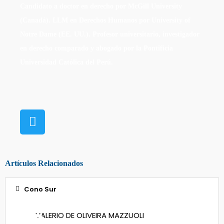
Candidato a doctor en derecho por McGill University
(Canadá). LLM en Derechos Humanos por University of
Notre Dame (EE. UU.). Profesor universitario, investigador
en derecho comparado y abogado por la Pontificia
Universidad Católica del Perú.
Artículos Relacionados
Cono Sur
02
VALERIO DE OLIVEIRA MAZZUOLI