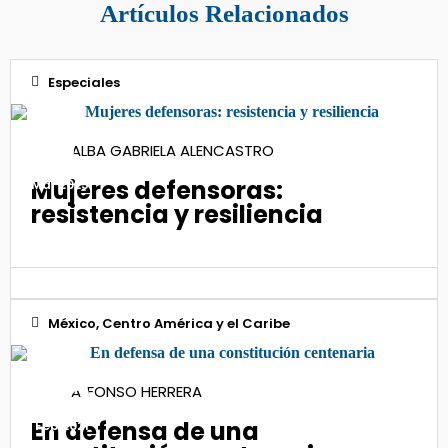
Artículos Relacionados
Especiales
11
ALBA GABRIELA ALENCASTRO
Mujeres defensoras:
Mar 2025
resistencia y resiliencia
México, Centro América y el Caribe
05
ALFONSO HERRERA
En defensa de una
Feb 2021