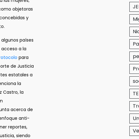
 las mujeres;
JE
s como objetoras
econcebidas y
Mi
to.
Ni
e algunos países
P
 acceso a la
pe
rotocolo
para
rte de Justicia
Pr
ntes estatales a
so
enciona la
z Castro, la
T
on
Tr
gunta acerca de
Ur
 enfoque anti-
ner reportes,
Ve
usticia, siendo