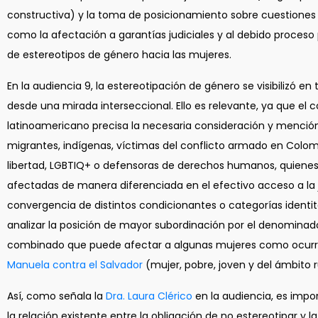
constructiva) y la toma de posicionamiento sobre cuestiones
como la afectación a garantías judiciales y al debido proceso
de estereotipos de género hacia las mujeres.
En la audiencia 9, la estereotipación de género se visibilizó 
desde una mirada interseccional. Ello es relevante, ya que el 
latinoamericano precisa la necesaria consideración y menció
migrantes, indígenas, víctimas del conflicto armado en Colom
libertad, LGBTIQ+ o defensoras de derechos humanos, quienes
afectadas de manera diferenciada en el efectivo acceso a la j
convergencia de distintos condicionantes o categorías identita
analizar la posición de mayor subordinación por el denominad
combinado que puede afectar a algunas mujeres como ocurri
Manuela contra el Salvador
(mujer, pobre, joven y del ámbito r
Así, como señala la
Dra. Laura Clérico
en la audiencia, es imp
la relación existente entre la obligación de no estereotipar y 