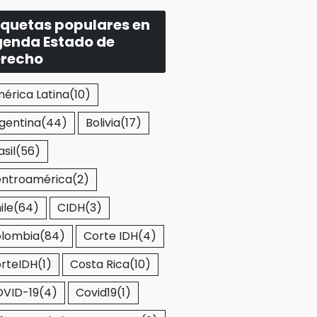
iquetas populares en
enda Estado de
recho
érica Latina
(10)
gentina
(44)
Bolivia
(17)
asil
(56)
ntroamérica
(2)
ile
(64)
CIDH
(3)
lombia
(84)
Corte IDH
(4)
rteIDH
(1)
Costa Rica
(10)
VID-19
(4)
Covid19
(1)