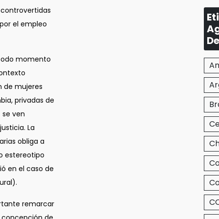
 controvertidas
Et
 por el empleo
Ag
De
en todo momento
Am
contexto
Ar
n de mujeres
bia, privadas de
Br
 se ven
Ce
usticia. La
rias obliga a
Ch
o estereotipo
Co
ó en el caso de
Co
ural).
CO
ortante remarcar
la concepción de