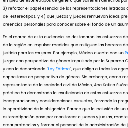
empleo de estereotipos de género que vulneren derechos para
3) reforzar el papel esencial de las representaciones letrada
de estereotipos, y 4) que juezas y jueces remuevan ideas pr
creencias personales para conocer sobre el fondo de un asun
En el marco de esta audiencia, se destacaron los esfuerzos d
de la región en impulsar medidas que mitiguen las barreras de
justicia para las mujeres. Por ejemplo, México cuenta con un
P
juzgar con perspectiva de género impulsado por la Suprema Co
y con la denominada “
Ley Fátima
”, que obliga a todos los age
capacitarse en perspectiva de género. Sin embargo, como m
representante de la sociedad civil de México, Ana Katiria Suáre
práctica ha demostrado la insuficiencia de estos esfuerzos c
incorporaciones y consideraciones escuetas, forzando la pre
la operatividad de la obligación. Parece que la inclusión de un
estereotipación pasa por monitorear a jueces y juezas, mante
crear protocolos y formar al personal de la administración de j