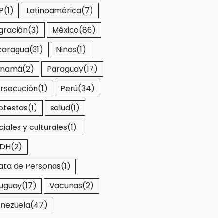
P
(1)
Latinoamérica
(7)
gración
(3)
México
(86)
caragua
(31)
Niños
(1)
anamá
(2)
Paraguay
(17)
rsecución
(1)
Perú
(34)
otestas
(1)
salud
(1)
ciales y culturales
(1)
EDH
(2)
ata de Personas
(1)
uguay
(17)
Vacunas
(2)
nezuela
(47)