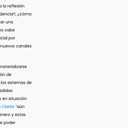
 la reflexión
endencia?, ¿cómo
rar una
mos cabe
cial por
e nuevos canales
materializarse
ión de
 los sistemas de
medidas
s en situación
 Clarke
“aún
énero y estas
de poder