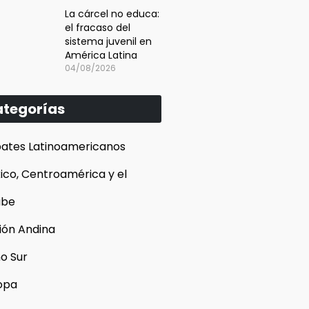
La cárcel no educa:
el fracaso del
sistema juvenil en
América Latina
04/08/2026
tegorías
ates Latinoamericanos
ico, Centroamérica y el
ibe
ión Andina
o Sur
opa