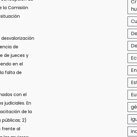
Cr
e la Comisión
hu
situación
C
De
a desvalorización
De
lencia de
te de jueces y
Ec
iendo en el
En
la falta de
Es
Eu
nados con el
s judiciales. En
gé
pacitación de la
ig
 públicas; 2)
 frente al
in