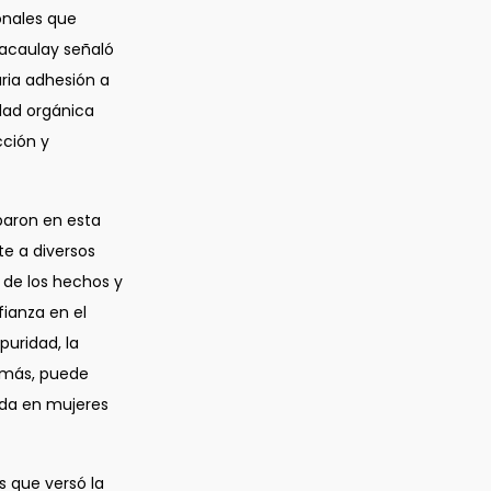
onales que
Macaulay señaló
ria adhesión a
dad orgánica
cción y
paron en esta
e a diversos
n de los hechos y
fianza en el
puridad, la
emás, puede
ada en mujeres
s que versó la