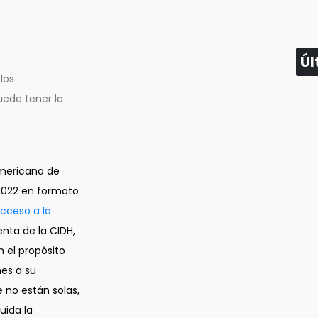
Úl
los
uede tener la
americana de
 2022 en formato
cceso a la
denta de la CIDH,
n el propósito
nes a su
e no están solas,
uida la