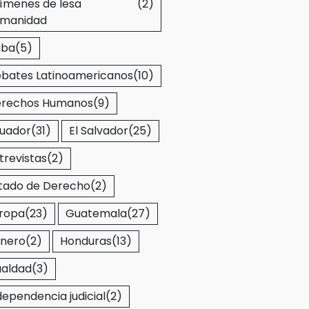
ímenes de lesa
(2)
manidad
uba
(5)
bates Latinoamericanos
(10)
rechos Humanos
(9)
uador
(31)
El Salvador
(25)
trevistas
(2)
tado de Derecho
(2)
ropa
(23)
Guatemala
(27)
nero
(2)
Honduras
(13)
ualdad
(3)
dependencia judicial
(2)