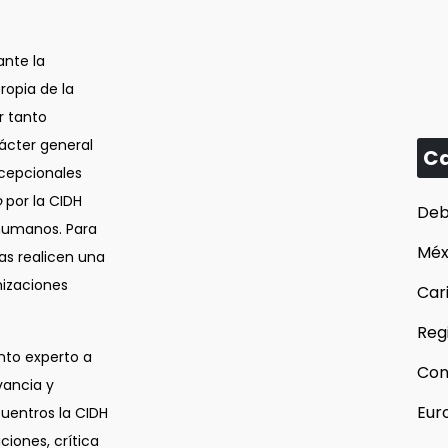
ante la
ropia de la
r tanto
ácter general
Ca
xcepcionales
o
por la CIDH
Deb
 humanos. Para
Méx
as realicen una
nizaciones
Car
Reg
ento experto a
Con
vancia y
Eur
uentros la CIDH
ciones, crítica