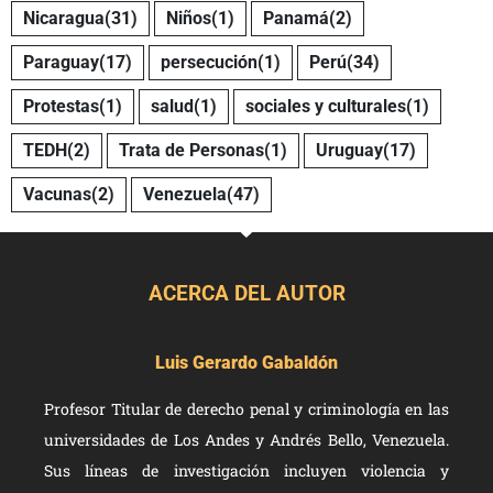
Nicaragua
(31)
Niños
(1)
Panamá
(2)
Paraguay
(17)
persecución
(1)
Perú
(34)
Protestas
(1)
salud
(1)
sociales y culturales
(1)
TEDH
(2)
Trata de Personas
(1)
Uruguay
(17)
Vacunas
(2)
Venezuela
(47)
ACERCA DEL AUTOR
Luis Gerardo Gabaldón
Profesor Titular de derecho penal y criminología en las
universidades de Los Andes y Andrés Bello, Venezuela.
Sus líneas de investigación incluyen violencia y