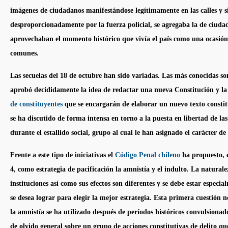
imágenes de ciudadanos manifestándose legítimamente en las calles y 
desproporcionadamente por la fuerza policial, se agregaba la de ciud
aprovechaban el momento histórico que vivía el país como una ocasión
comunes.
Las secuelas del 18 de octubre han sido variadas. Las más conocidas so
aprobó decididamente la idea de redactar una nueva Constitución y la
de constituyentes
que se encargarán de elaborar un nuevo texto consti
se ha discutido de forma intensa en torno a la puesta en libertad de la
durante el
estallido social
, grupo al cual le han asignado el carácter de
Frente a este tipo de iniciativas el
Código Penal chileno
ha propuesto, 
4, como estrategia de pacificación la
amnistía
y el
indulto
. La naturale
instituciones así como sus efectos son diferentes y se debe estar especia
se desea lograr para elegir la mejor estrategia. Esta primera cuestión 
la
amnistía
se ha utilizado después de períodos históricos convulsionad
de olvido general sobre un grupo de acciones constitutivas de delito q