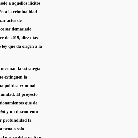
olo a aquellos ilícitos
ién a la criminalidad
zar actos de
ece ser demasiado
re de 2019, diez días
e ley que da origen a la
e merman la estrategia
ue extinguen la
na política criminal
munidad. El proyecto
estionamientos que de
cial
y un descontento
or profundidad la
la pena o solo
 lado, se debe realizar