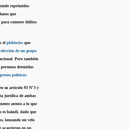
siendo reprimidos
adanos que
 para cometer delitos
n el
plebiscito
que
elección de un grupo
tucional. Pero también
s personas detenidas
presos políticos
.
en su artículo 93 N°3 y
za jurídica de ambas
lmente atento a lo que
no es baladí, dado que
os, lanzando un velo
ue acaecieron en un