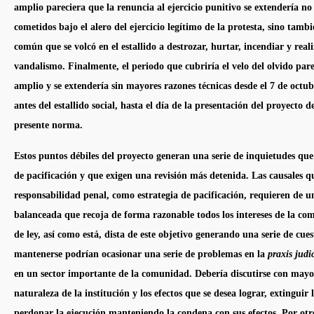
amplio pareciera que la renuncia al ejercicio punitivo se extendería no s
cometidos bajo el alero del ejercicio legítimo de la protesta, sino tamb
común que se volcó en el estallido a destrozar, hurtar, incendiar y reali
vandalismo. Finalmente, el periodo que cubriría el velo del olvido par
amplio y se extendería sin mayores razones técnicas desde el 7 de octub
antes del
estallido social
, hasta el día de la presentación del proyecto d
presente norma.
Estos puntos débiles del proyecto generan una serie de inquietudes qu
de pacificación y que exigen una revisión más detenida. Las causales q
responsabilidad penal, como estrategia de pacificación, requieren de u
balanceada que recoja de forma razonable todos los intereses de la co
de ley, así como está, dista de este objetivo generando una serie de cu
mantenerse podrían ocasionar una serie de problemas en la
praxis judi
en un sector importante de la comunidad. Debería discutirse con may
naturaleza de la institución y los efectos que se desea lograr, extinguir 
perdonar la ejecución manteniendo la condena con sus efectos. Por otro