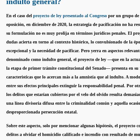
indulto general?
En el caso del
proyecto de ley presentado al Congreso
por un grupo de
oposición, en diciembre de 2020, la estrategia de pacificación no ha res
su formulación no es muy prolija en términos jurídicos penales. El pro
dudas acierta en torno al contexto histórico, lo convulsionado de la épo
excepcional y la necesidad de pacificar. Pero yerra en aspectos relevante
denominado como
indulto
general, el proyecto de ley —que en la actu
la etapa de primer trámite constitucional del Senado— presenta en su
características que lo acercan más a la
amnistía
que al
indulto
. A modo
entre sus efectos principales extinguir la responsabilidad penal. Por otr
los delitos que estarían cubiertos por el velo del olvido resulta demas
una línea divisoria difusa entre la criminalidad común y aquella ocasi
desproporcionada persecución estatal.
Sobre este aspecto, solo por mencionar algunas hipótesis, el proyecto co
delitos a olvidar el homicidio calificado e incendio con resultado de m