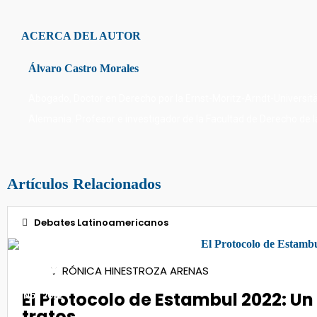
ACERCA DEL AUTOR
Álvaro Castro Morales
Abogado, Doctor en Derecho por la Ernst-Moritz-Arndt-Universitä
Alemania. Profesor e investigador de la Facultad de Derecho de la
Artículos Relacionados
Debates Latinoamericanos
09
VERÓNICA HINESTROZA ARENAS
El Protocolo de Estambul 2022: Un
Nov 2022
tratos