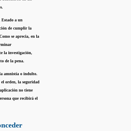
s.
l Estado a un
ación de cumplir la
 Como se aprecia, en la
erminar
e la investigación,
to de la pena.
 la
amnistía
o
indulto
.
 el orden, la seguridad
 aplicación no tiene
persona que recibirá el
onceder