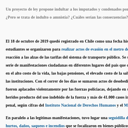
Un proyecto de ley propone indultar a los imputados y condenados por e
¿Pero se trata de indulto o amnistía? ¿Cuáles serían las consecuencias?
El 18 de octubre de 2019 quedó registrado en
Chile
como una fecha his
estudiantes se organizaron para
realizar actos de evasión en el metro 
reacción a las alzas de las tarifas del sistema de transporte público. 
serie de manifestaciones ciudadanas en diferentes lugares del país que
en el alto costo de la vida, las bajas pensiones, el elevado costo de la sa
las instituciones. Con el correr de los días se sumaron actos de desobed
fueron aplacados violentamente por las fuerzas policiacas, dejando en
heridos producto del uso indebido de la fuerza y más de 41.000 casos i
penal, según cifras del
Instituto Nacional de Derechos Humanos
y el
Mi
En paralelo a las legítimas manifestaciones, tuvo lugar una
seguidilla 
hurtos, daños, saqueos e incendios
que se focalizaron en bienes públicos