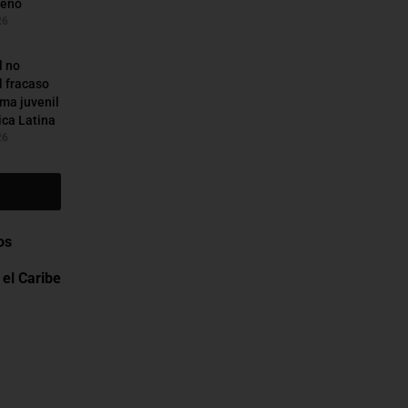
reño
26
l no
l fracaso
ema juvenil
ca Latina
26
os
el Caribe