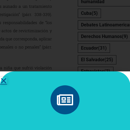
humanidad
nes aunado a un tratamiento
Cuba
(5)
tigación” (párr. 338-339).
 responsabilidades de “los
Debates Latinoamerica
 actos de revictimización y
Derechos Humanos
(9)
dida que corresponda, aplicar
enales o no penales” (párr.
Ecuador
(31)
El Salvador
(25)
a niña que sufrió violación
Entrevistas
(2)
te identifica la violencia
Estado de Derecho
(2)
ufrida sino también por la
rrieron los hechos. Como dice
Europa
(23)
Guatema
rancia institucional respecto
género
(2)
Honduras
a. La situación de violencia
a Guzmán Albarracín a una
igualdad
(3)
 ella cometió”.
independencia judicial
(