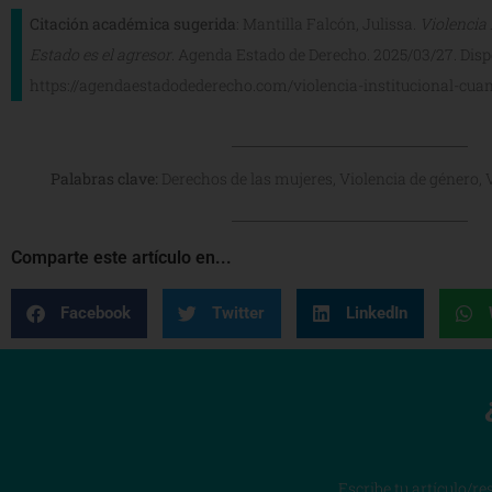
Citación académica sugerida
: Mantilla Falcón, Julissa.
Violencia 
Estado es el agresor
. Agenda Estado de Derecho. 2025/03/27. Disp
https://agendaestadodederecho.com/violencia-institucional-cuan
Palabras clave:
Derechos de las mujeres, Violencia de género, V
Comparte este artículo en...
Facebook
Twitter
LinkedIn
Escribe tu artículo/re