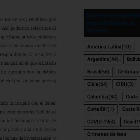
Etiquetas populare
s (Corte IDH) establece que
Agenda Estado de
. Así, podemos referirnos al
Derecho
 que había sufrido violencia
zó la evaluación médica de
América Latina
(10)
espondiente. A juicio de la
Argentina
(44)
Bolivi
le sexual, en el que el Estado
o no cumplió con la debida
Brasil
(56)
Centroam
udicial por violencia sexual,
Chile
(64)
CIDH
(3)
Colombia
(84)
Corte
stado incumplió con el deber
CorteIDH
(1)
Costa R
 mujeres víctimas “debido al
on los hechos; a la falta de
COVID-19
(4)
Covid1
 la prueba; a la omisión de
Crímenes de lesa
 lógicas de investigación, y