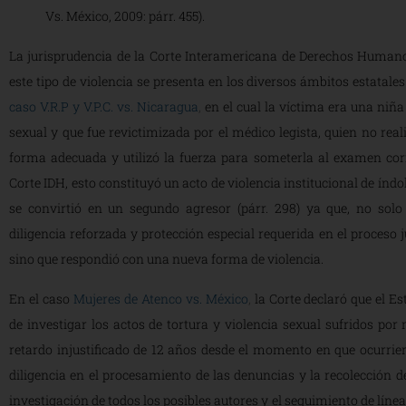
Vs. México
, 2009: párr. 455).
La jurisprudencia de la Corte Interamericana de Derechos Humano
este tipo de violencia se presenta en los diversos ámbitos estatales
caso V.R.P y V.P.C. vs. Nicaragua
,
en el cual la víctima era una niña
sexual y que fue revictimizada por el médico legista, quien no reali
forma adecuada y utilizó la fuerza para someterla al examen corr
Corte IDH, esto constituyó un acto de violencia institucional de índo
se convirtió en un segundo agresor (párr. 298) ya que, no sol
diligencia reforzada y protección especial requerida en el proceso j
sino que respondió con una nueva forma de violencia.
En el caso
Mujeres de Atenco vs. México
,
la Corte declaró que el E
de investigar los actos de tortura y violencia sexual sufridos por
retardo injustificado de 12 años desde el momento en que ocurrier
diligencia en el procesamiento de las denuncias y la recolección de
investigación de todos los posibles autores y el seguimiento de líneas