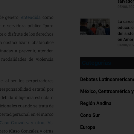
salvado
05/08/20
de género,
entendida
como
La cárce
 o servidora pública “para
educa: e
oce o disfrute de los derechos
del sist
en Améri
a obstaculizar u obstaculice
04/08/20
tinadas a prevenir, atender,
y modalidades de violencia
Categorías
Debates Latinoamerican
e, al ser los perpetradores
esponsabilidad estatal por
México, Centroamérica y 
debida diligencia estricta o
Región Andina
dicionales cuando se trata de
ibertad personal en el marco
Cono Sur
Caso González y otras Vs.
Europa
nero (
Caso González y otras