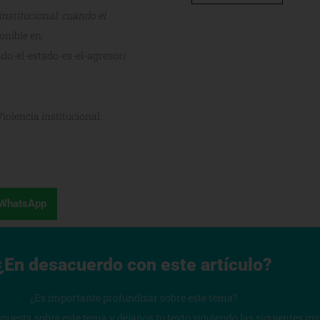
institucional: cuando el
onible en:
do-el-estado-es-el-agresor/
iolencia institucional.
WhatsApp
¿En desacuerdo con este artículo?
¿Es importante profundizar sobre este tema?
spuesta sobre este tema y déjanos tu texto siguiendo las siguientes in