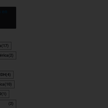
s en
a
(17)
érica
(2)
 IDH
(4)
ica
(10)
9
(1)
(2)