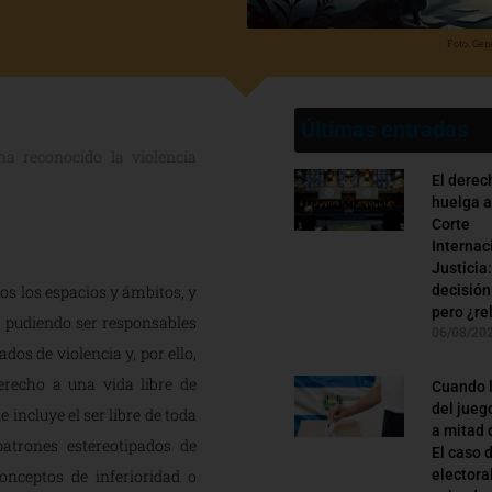
Foto. Gen
Últimas entradas
a reconocido la violencia
El derec
huelga a
Corte
Internac
Justicia
os los espacios y ámbitos, y
decisión
pero ¿re
, pudiendo ser responsables
06/08/20
dos de violencia y, por ello,
erecho a una vida libre de
Cuando l
del jueg
 incluye el ser libre de toda
a mitad 
atrones estereotipados de
El caso 
onceptos de inferioridad o
electora