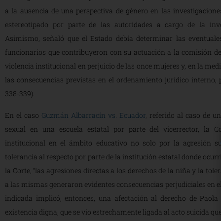
a la ausencia de una perspectiva de género en las investigacio
estereotipado por parte de las autoridades a cargo de la inves
Asimismo, señaló que el Estado debía determinar las eventuales
funcionarios que contribuyeron con su actuación a la comisión de
violencia institucional en perjuicio de las once mujeres y, en la me
las consecuencias previstas en el ordenamiento jurídico interno, p
338-339).
En el caso
Guzmán Albarracín vs. Ecuador
,
referido al caso de un
sexual en una escuela estatal por parte del vicerrector, la Cor
institucional en el ámbito educativo no solo por la agresión s
tolerancia al respecto por parte de la institución estatal donde ocu
la Corte, “las agresiones directas a los derechos de la niña y la tole
a las mismas generaron evidentes consecuencias perjudiciales en ell
indicada implicó, entonces, una afectación al derecho de Paol
existencia digna, que se vio estrechamente ligada al acto suicida que