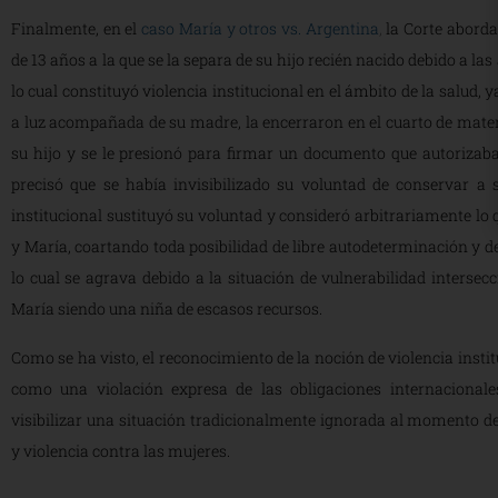
Finalmente, en el
caso María y otros vs. Argentina
,
la Corte aborda
de 13 años a la que se la separa de su hijo recién nacido debido a las
lo cual constituyó violencia institucional en el ámbito de la salud, y
a luz acompañada de su madre, la encerraron en el cuarto de mater
su hijo y se le presionó para firmar un documento que autorizab
precisó que se había invisibilizado su voluntad de conservar a 
institucional sustituyó su voluntad y consideró arbitrariamente l
y María, coartando toda posibilidad de libre autodeterminación y der
lo cual se agrava debido a la situación de vulnerabilidad intersec
María siendo una niña de escasos recursos.
Como se ha visto, el reconocimiento de la noción de violencia insti
como una violación expresa de las obligaciones internacionale
visibilizar una situación tradicionalmente ignorada al momento de
y violencia contra las mujeres.