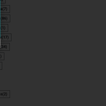
ca
(7)
o
(86)
s
(1)
y
(17)
(34)
)
as
(2)