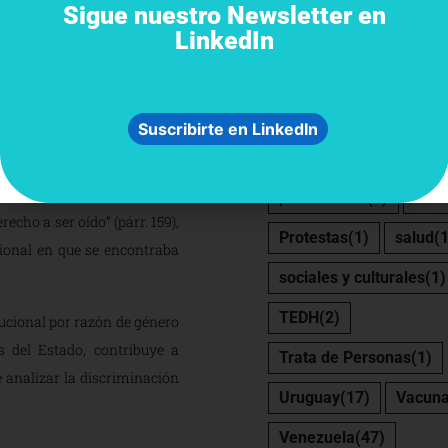
Sigue nuestro Newsletter en
 de la situación de una niña
LinkedIn
JEP
(1)
Latinoaméri
 acciones de las autoridades,
Migración
(3)
Méxic
a que se le impidió que diera
nidad sin que pudiera ver a
Nicaragua
(31)
Niño
Suscribirte en LinkedIn
a su adopción. La Corte IDH
Panamá
(2)
Paragua
su hijo “donde la respuesta
o que era mejor para Mariano
persecución
(1)
Perú
echo a ser oído” (párr. 159),
Protestas
(1)
salud
(1
cional en que se encontraba
sociales y culturales
(1)
TEDH
(2)
tucional por razón de género
s del Estado, contribuye a
Trata de Personas
(1)
 analizar la discriminación
Uruguay
(17)
Vacun
Venezuela
(47)