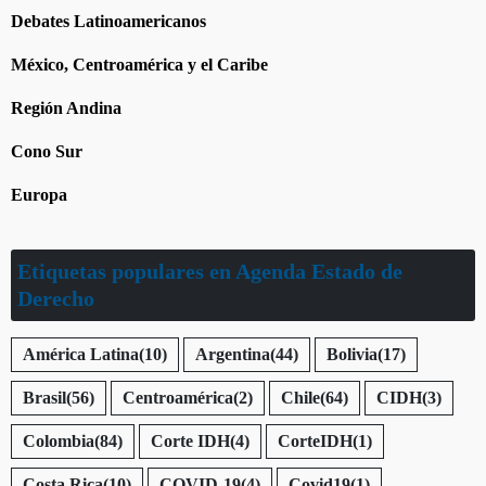
Debates Latinoamericanos
México, Centroamérica y el Caribe
Región Andina
Cono Sur
Europa
Etiquetas populares en Agenda Estado de
Derecho
América Latina
(10)
Argentina
(44)
Bolivia
(17)
Brasil
(56)
Centroamérica
(2)
Chile
(64)
CIDH
(3)
Colombia
(84)
Corte IDH
(4)
CorteIDH
(1)
Costa Rica
(10)
COVID-19
(4)
Covid19
(1)