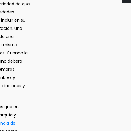
toriedad de que
iedades
incluir en su
zación, una
ndo una
 la misma
os. Cuando la
gano deberá
iembros
ombres y
ociaciones y
es que en
arquía y
encia de