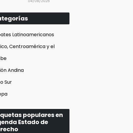
04/08/2026
tegorías
ates Latinoamericanos
ico, Centroamérica y el
ibe
ión Andina
o Sur
opa
iquetas populares en
enda Estado de
recho