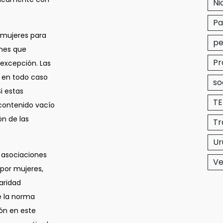
Ni
P
e mujeres para
pe
ones que
Pr
 excepción. Las
 en todo caso
so
i estas
T
contenido vacío
ón de las
Tr
Ur
/ asociaciones
Ve
por mujeres,
paridad
e la norma
ón en este