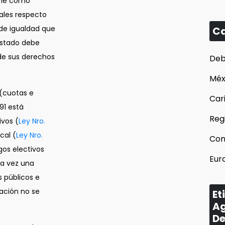
ene como
nales respecto
de igualdad que
Ca
 Estado debe
 de sus derechos
Deb
Méx
 (cuotas e
Car
91 está
Reg
ivos (
Ley Nro.
cal (
Ley Nro.
Con
gos electivos
Eur
da vez una
s públicos e
pación no se
Et
Ag
De