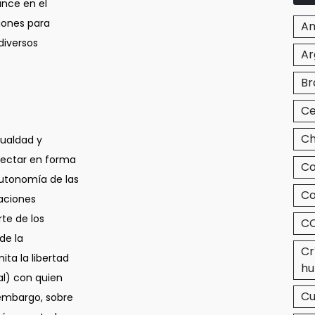
ance en el
iones para
Am
diversos
Ar
Br
Ce
Ch
gualdad y
afectar en forma
Co
autonomía de las
Co
zaciones
te de los
CO
de la
Cr
ta la libertad
hu
al) con quien
C
 embargo, sobre