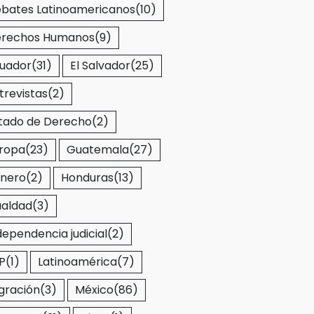
bates Latinoamericanos
(10)
rechos Humanos
(9)
uador
(31)
El Salvador
(25)
trevistas
(2)
tado de Derecho
(2)
ropa
(23)
Guatemala
(27)
nero
(2)
Honduras
(13)
ualdad
(3)
dependencia judicial
(2)
P
(1)
Latinoamérica
(7)
gración
(3)
México
(86)