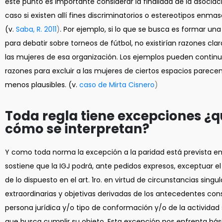
este punto es importante considerar la finalidad de la asociac
caso si existen allí fines discriminatorios o estereotipos enma
(v.
Saba, R. 2011
)
. Por ejemplo, si lo que se busca es formar un
para debatir sobre torneos de fútbol, no existirían razones clar
las mujeres de esa organización. Los ejemplos pueden continua
razones para excluir a las mujeres de ciertos espacios parece
menos plausibles. (v.
caso de Mirta Cisnero
)
Toda regla tiene excepciones ¿q
cómo se interpretan?
Y como toda norma la excepción a la paridad está prevista en 
sostiene que la IGJ podrá, ante pedidos expresos, exceptuar 
de lo dispuesto en el art. 1ro. en virtud de circunstancias singul
extraordinarias y objetivas derivadas de los antecedentes cons
persona jurídica y/o tipo de conformación y/o de la actividad 
que busca cumplir su objeto. Esta excepción nos enfrenta b