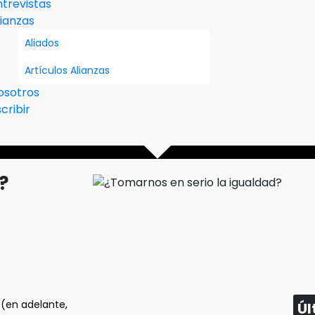
ntrevistas
lianzas
Aliados
Artículos Alianzas
osotros
cribir
?
(en adelante,
Úl