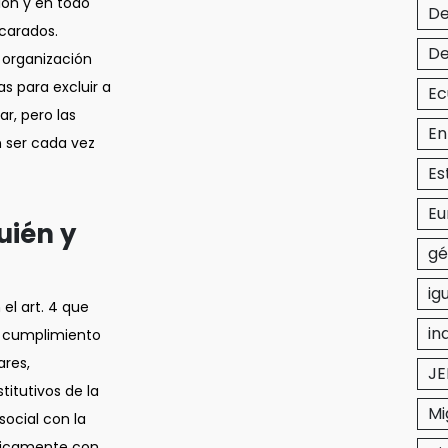
ión y en todo
De
scarados.
De
a organización
as para excluir a
Ec
r, pero las
En
n ser cada vez
Es
Eu
uién y
gé
ig
el art. 4 que
in
el cumplimiento
ares,
JE
titutivos de la
Mi
social con la
ásicamente con