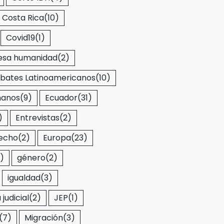
Costa Rica
(10)
Covid19
(1)
esa humanidad
(2)
bates Latinoamericanos
(10)
manos
(9)
Ecuador
(31)
)
Entrevistas
(2)
recho
(2)
Europa
(23)
)
género
(2)
igualdad
(3)
judicial
(2)
JEP
(1)
(7)
Migración
(3)