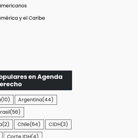
americanos
mérica y el Caribe
populares en Agenda
Derecho
a
(10)
Argentina
(44)
rasil
(56)
a
(2)
Chile
(64)
CIDH
(3)
Corte IDH
(4)