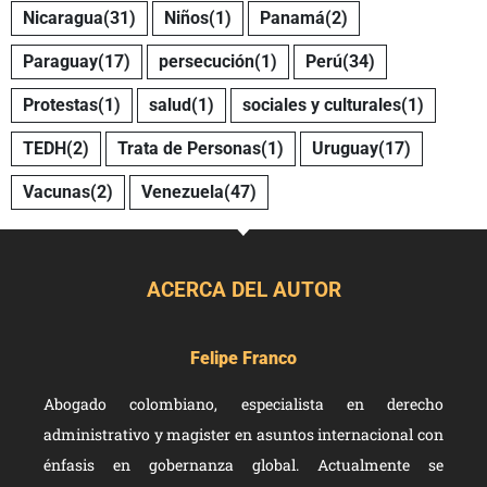
Nicaragua
(31)
Niños
(1)
Panamá
(2)
Paraguay
(17)
persecución
(1)
Perú
(34)
Protestas
(1)
salud
(1)
sociales y culturales
(1)
TEDH
(2)
Trata de Personas
(1)
Uruguay
(17)
Vacunas
(2)
Venezuela
(47)
ACERCA DEL AUTOR
Felipe Franco
Abogado colombiano, especialista en derecho
administrativo y magister en asuntos internacional con
énfasis en gobernanza global. Actualmente se