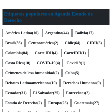
Etiquetas populares en Agenda Estado de
Derecho
América Latina
(10)
Argentina
(44)
Bolivia
(17)
Brasil
(56)
Centroamérica
(2)
Chile
(64)
CIDH
(3)
Colombia
(84)
Corte IDH
(4)
CorteIDH
(1)
Costa Rica
(10)
COVID-19
(4)
Covid19
(1)
Crímenes de lesa humanidad
(2)
Cuba
(5)
Debates Latinoamericanos
(10)
Derechos Humanos
(9)
Ecuador
(31)
El Salvador
(25)
Entrevistas
(2)
Estado de Derecho
(2)
Europa
(23)
Guatemala
(27)