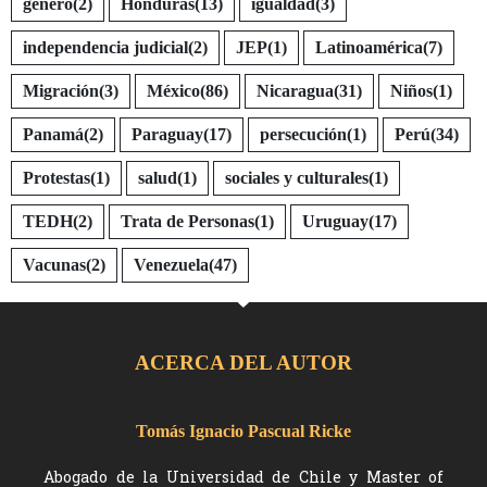
género
(2)
Honduras
(13)
igualdad
(3)
independencia judicial
(2)
JEP
(1)
Latinoamérica
(7)
Migración
(3)
México
(86)
Nicaragua
(31)
Niños
(1)
Panamá
(2)
Paraguay
(17)
persecución
(1)
Perú
(34)
Protestas
(1)
salud
(1)
sociales y culturales
(1)
TEDH
(2)
Trata de Personas
(1)
Uruguay
(17)
Vacunas
(2)
Venezuela
(47)
ACERCA DEL AUTOR
Tomás Ignacio Pascual Ricke
Abogado de la Universidad de Chile y Master of