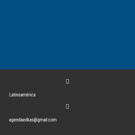
Latinoamérica
agendaedkas@gmail.com