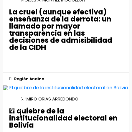
Nov 2021
La cruel (aunque efectiva)
enseñanza de la derrota: un
llamado por mayor
transparencia en las
decisiones de admisibilidad
de la CIDH
Región Andina
06
RAMIRO ORIAS ARREDONDO
El quiebre de la
Ago 2021
institucionalidad electoral en
Bolivia