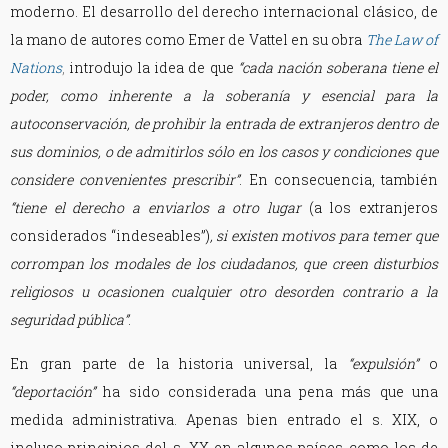
moderno. El desarrollo del derecho internacional clásico, de
la mano de autores como Emer de Vattel en su obra
The Law of
Nations
,
introdujo la idea de que
“cada nación soberana tiene el
poder, como inherente a la soberanía y esencial para la
autoconservación, de prohibir la entrada de extranjeros dentro de
sus dominios, o de admitirlos sólo en los casos y condiciones que
considere convenientes prescribir”
. En consecuencia, también
“tiene el derecho a enviarlos a otro lugar
(a los extranjeros
considerados “indeseables”)
, si existen motivos para temer que
corrompan los modales de los ciudadanos, que creen disturbios
religiosos u ocasionen cualquier otro desorden contrario a la
seguridad pública”
.
En gran parte de la historia universal, la
“expulsión”
o
“deportación”
ha sido considerada una pena más que una
medida administrativa. Apenas bien entrado el s. XIX, o
incluso principios del s. XX en algunos países como los de