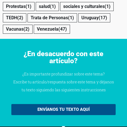
Protestas
(1)
salud
(1)
sociales y culturales
(1)
TEDH
(2)
Trata de Personas
(1)
Uruguay
(17)
Vacunas
(2)
Venezuela
(47)
¿En desacuerdo con este
artículo?
¿Es importante profundizar sobre este tema?
Escribe tu artículo/respuesta sobre este tema y déjanos
tu texto siguiendo las siguientes instrucciones
ENVÍANOS TU TEXTO AQUÍ