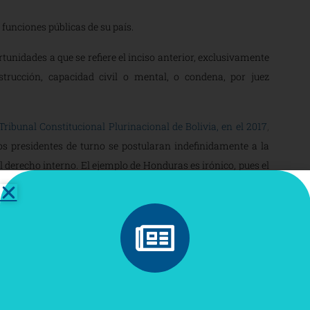
 funciones públicas de su país.
rtunidades a que se refiere el inciso anterior, exclusivamente
strucción, capacidad civil o mental, o condena, por juez
Tribunal Constitucional Plurinacional de Bolivia, en el 2017
,
los presidentes de turno se postularan indefinidamente a la
 derecho interno. El ejemplo de Honduras es irónico, pues el
ento del entonces presidente Manuel Zelaya de realizar una
stitución hondureña, cuyo art. 239 lo prohibía expresamente.
a reelección indefinida al texto constitucional acudiendo a
 más inaudito de todos, por una razón fundamental. En febrero
 en el que se consultó si la población deseaba derogar la