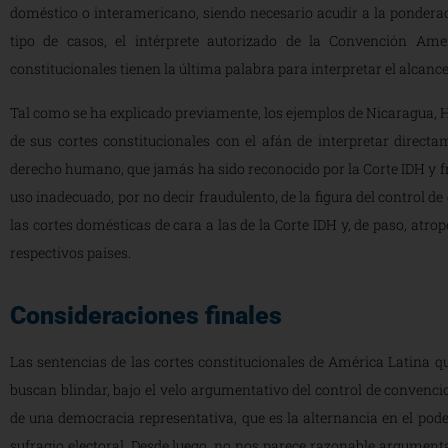
doméstico o interamericano, siendo necesario acudir a la pondera
tipo de casos, el intérprete autorizado de la Convención Ame
constitucionales tienen la última palabra para interpretar el alcance
Tal como se ha explicado previamente, los ejemplos de Nicaragua, 
de sus cortes constitucionales con el afán de interpretar direct
derecho humano, que jamás ha sido reconocido por la Corte IDH y fre
uso inadecuado, por no decir fraudulento, de la figura del control 
las cortes domésticas de cara a las de la Corte IDH y, de paso, atr
respectivos países.
Consideraciones finales
Las sentencias de las cortes constitucionales de América Latina q
buscan blindar, bajo el velo argumentativo del control de convenci
de una democracia representativa, que es la alternancia en el poder
sufragio electoral. Desde luego, no nos parece razonable argumentar