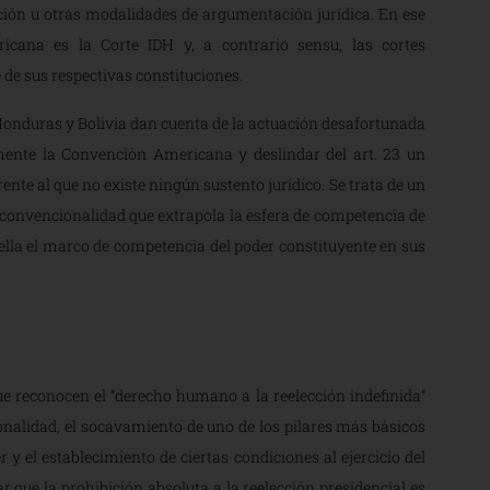
ción u otras modalidades de argumentación jurídica. En ese
ricana es la Corte IDH y, a contrario sensu, las cortes
 de sus respectivas constituciones.
Honduras y Bolivia dan cuenta de la actuación desafortunada
amente la Convención Americana y deslindar del art. 23 un
nte al que no existe ningún sustento jurídico. Se trata de un
de convencionalidad que extrapola la esfera de competencia de
opella el marco de competencia del poder constituyente en sus
ue reconocen el “derecho humano a la reelección indefinida”
onalidad, el socavamiento de uno de los pilares más básicos
 y el establecimiento de ciertas condiciones al ejercicio del
 que la prohibición absoluta a la reelección presidencial es