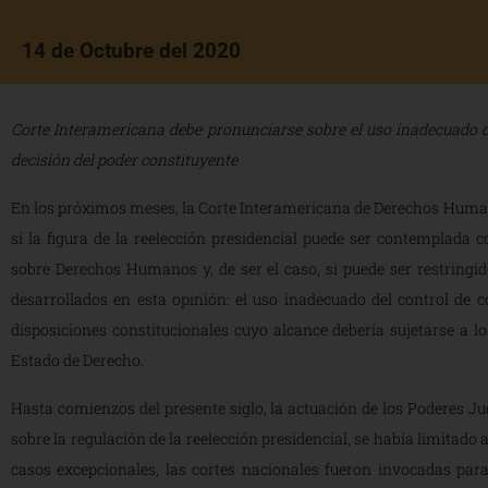
14 de Octubre del 2020
Corte Interamericana debe pronunciarse sobre el uso inadecuado de
decisión del poder constituyente
En los próximos meses, la Corte Interamericana de Derechos Human
si la figura de la reelección presidencial puede ser contemplad
sobre Derechos Humanos y, de ser el caso, si puede ser restringid
desarrollados en esta opinión: el uso inadecuado del control de co
disposiciones constitucionales cuyo alcance debería sujetarse a 
Estado de Derecho.
Hasta comienzos del presente siglo, la actuación de los Poderes Ju
sobre la regulación de la reelección presidencial, se había limitado 
casos excepcionales, las cortes nacionales fueron invocadas par