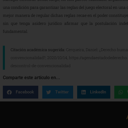
una condición para garantizar las reglas del juego electoral en una
mejor manera de regular dichas reglas recae en el poder constituyent
sin que tenga asidero jurídico afirmar que la postulación indef
fundamental.
Citación académica sugerida:
Cerqueira, Daniel: ¿Derecho human
convencionalidad?, 2020/10/14, https://agendaestadodederecho
descontrol-de-convencionalidad
Comparte este artículo en...
Facebook
Twitter
LinkedIn