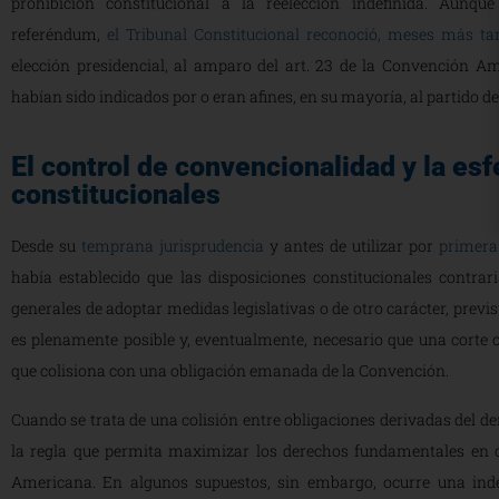
prohibición constitucional a la reelección indefinida. Aunq
referéndum,
el Tribunal Constitucional reconoció, meses más ta
elección presidencial, al amparo del art. 23 de la Convención Am
habían sido indicados por o eran afines, en su mayoría, al partido de
El control de convencionalidad y la es
constitucionales
Desde su
temprana jurisprudencia
y antes de utilizar por
primera
había establecido que las disposiciones constitucionales contra
generales de adoptar medidas legislativas o de otro carácter, prevista
es plenamente posible y, eventualmente, necesario que una corte co
que colisiona con una obligación emanada de la Convención.
Cuando se trata de una colisión entre obligaciones derivadas del d
la regla que permita maximizar los derechos fundamentales en co
Americana. En algunos supuestos, sin embargo, ocurre una ind