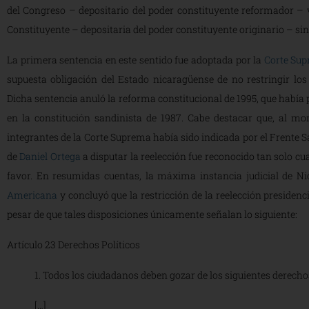
del Congreso – depositario del poder constituyente reformador –
Constituyente – depositaria del poder constituyente originario – s
La primera sentencia en este sentido fue adoptada por la
Corte Sup
supuesta obligación del Estado nicaragüense de no restringir los 
Dicha sentencia anuló la reforma constitucional de 1995, que había 
en la constitución sandinista de 1987. Cabe destacar que, al mo
integrantes de la Corte Suprema había sido indicada por el Frente 
de
Daniel Ortega
a disputar la reelección fue reconocido tan solo c
favor. En resumidas cuentas, la máxima instancia judicial de Nic
Americana
y concluyó que la restricción de la reelección presidencial
pesar de que tales disposiciones únicamente señalan lo siguie
Artículo 23 Derechos Políticos
1. Todos los ciudadanos deben gozar de los siguientes derecho
[…]