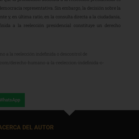
 democracia representativa. Sin embargo, la decisión sobre la
e y, en última ratio, en la consulta directa a la ciudadanía,
inida a la reelección presidencial constituye un derecho
o a la reelección indefinida o descontrol de
.com/derecho-humano-a-la-reeleccion-indefinida-o-
WhatsApp
ACERCA DEL AUTOR