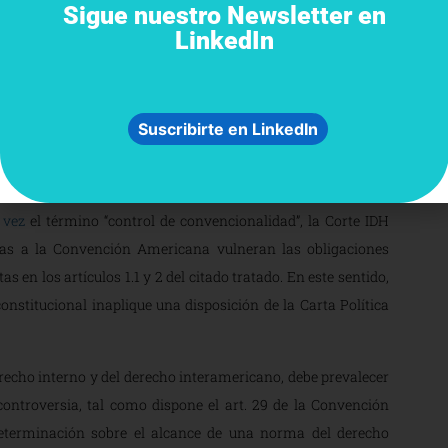
ue la enmienda constitucional fue rechazada durante el
Sigue nuestro Newsletter en
rde, el “derecho humano” de Morales
a disputar su cuarta
LinkedIn
ericana. Sobra decir que los integrantes de dicho tribunal
l gobierno.
Suscribirte en LinkedIn
fera de competencia de las cortes
 vez
el término “control de convencionalidad”, la Corte IDH
rias a la Convención Americana vulneran las obligaciones
s en los artículos 1.1 y 2 del citado tratado. En este sentido,
nstitucional inaplique una disposición de la Carta Política
erecho interno y del derecho interamericano, debe prevalecer
ntroversia, tal como dispone el art. 29 de la Convención
eterminación sobre el alcance de una norma del derecho