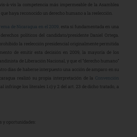
 vis-à-vis la competencia más impermeable de la Asamblea
in que haya reconocido un derecho humano a la reelección.
rema de Nicaragua en el 2009
,
esta sí fundamentada en una
derechos políticos del candidato/presidente Daniel Ortega.
prohibido la reelección presidencial originalmente permitida
mento de emitir esta decisión en 2009, la mayoría de los
Sandinista de Liberación Nacional, y que el “derecho humano”
uatro días de haberse interpuesto una acción de amparo en su
aragua realizó su propia interpretación de la
Convención
 infringe los literales 1.c) y 2 del art. 23 de dicho tratado, a
nte:
s y oportunidades: