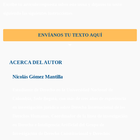
Escribe tu artículo/respuesta sobre este tema y déjanos tu texto
siguiendo las siguientes instrucciones
ENVÍANOS TU TEXTO AQUÍ
ACERCA DEL AUTOR
Nicolás Gómez Mantilla
Estudiante de Derecho en la Universidad Nacional de
Colombia, Sede Bogotá, con más de tres años de experiencia
en investigación jurídica sobre Derecho Internacional de los
Derechos Humanos. Coordinador de la línea de investigación
en Derecho e Inteligencia Artificial del Grupo de
Investigación de Derecho Constitucional y Derechos