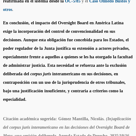
reafirmada en el sistema desde la
OC-5/85
y el
Caso Olmedo Bustos y
otros
.
En conclusión, el impacto del Oversight Board en América Latina
exige la incorporación del control de convencionalidad en sus
decisiones. Aunque esta obligación fue concebida para los Estados, el
poder regulador de la Junta justifica su extensión a actores privados,
especialmente frente a aquellos a quienes se les ha otorgado la facultad
de administrar justicia. Esta necesidad se refuerza ante la exclusión
deliberada del
corpus juris
interamericano en sus decisiones, en
contraposición con un uso de la jurisprudencia de otros tribunales,
bajo una justificación insuficiente, y contraria a criterios como la
especialidad.
Citación académica sugerida
: Gómez Mantilla, Nicolás.
(In)aplicación
del corpus juris interamericano en las decisiones del Oversight Board de
Meta: una omisión deliberada.
Agenda Estado de Derecho. 2025/10/16.