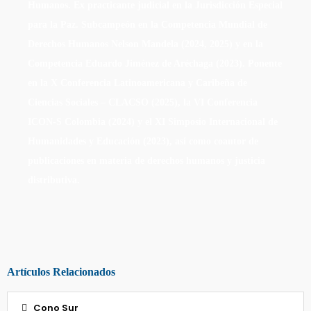
Humanos. Ex practicante judicial en la Jurisdicción Especial
para la Paz. Subcampeón en la Competencia Mundial de
Derechos Humanos Nelson Mandela (2024, 2025) y en la
Competencia Eduardo Jiménez de Aréchaga (2023). Ponente
en la X Conferencia Latinoamericana y Caribeña de
Ciencias Sociales – CLACSO (2025), la VI Conferencia
ICON-S Colombia (2024) y el XI Simposio Internacional de
Humanidades y Educación (2023), así como coautor de
publicaciones en materia de derechos humanos y justicia
distributiva.
Artículos Relacionados
Cono Sur