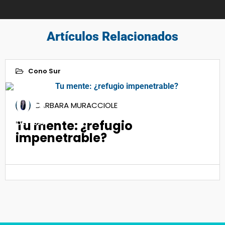
Artículos Relacionados
Cono Sur
09
BÁRBARA MURACCIOLE
Tu mente: ¿refugio
Oct 2024
impenetrable?