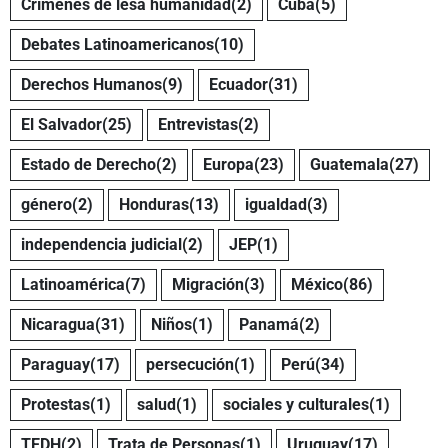
Crímenes de lesa humanidad
(2)
Cuba
(5)
Debates Latinoamericanos
(10)
Derechos Humanos
(9)
Ecuador
(31)
El Salvador
(25)
Entrevistas
(2)
Estado de Derecho
(2)
Europa
(23)
Guatemala
(27)
género
(2)
Honduras
(13)
igualdad
(3)
independencia judicial
(2)
JEP
(1)
Latinoamérica
(7)
Migración
(3)
México
(86)
Nicaragua
(31)
Niños
(1)
Panamá
(2)
Paraguay
(17)
persecución
(1)
Perú
(34)
Protestas
(1)
salud
(1)
sociales y culturales
(1)
TEDH
(2)
Trata de Personas
(1)
Uruguay
(17)