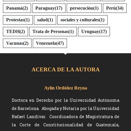
Panamá
(2)
Paraguay
(17)
persecución
(1)
Perú
(34)
Protestas
(1)
salud
(1)
sociales y culturales
(1)
TEDH
(2)
Trata de Personas
(1)
Uruguay
(17)
Vacunas
(2)
Venezuela
(47)
ACERCA DE LA AUTORA
Aylín Ordóñez Reyna
Doctora en Derecho por la Universidad Autónoma
de Barcelona. Abogada y Notaria por la Universidad
Rafael Landívar. Coordinadora de Magistratura de
la Corte de Constitucionalidad de Guatemala,