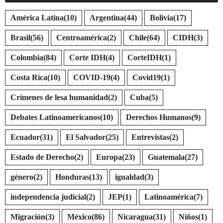
América Latina
(10)
Argentina
(44)
Bolivia
(17)
Brasil
(56)
Centroamérica
(2)
Chile
(64)
CIDH
(3)
Colombia
(84)
Corte IDH
(4)
CorteIDH
(1)
Costa Rica
(10)
COVID-19
(4)
Covid19
(1)
Crímenes de lesa humanidad
(2)
Cuba
(5)
Debates Latinoamericanos
(10)
Derechos Humanos
(9)
Ecuador
(31)
El Salvador
(25)
Entrevistas
(2)
Estado de Derecho
(2)
Europa
(23)
Guatemala
(27)
género
(2)
Honduras
(13)
igualdad
(3)
independencia judicial
(2)
JEP
(1)
Latinoamérica
(7)
Migración
(3)
México
(86)
Nicaragua
(31)
Niños
(1)