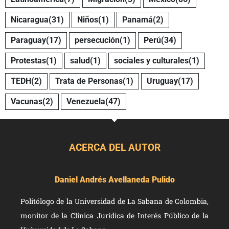
Nicaragua
(31)
Niños
(1)
Panamá
(2)
Paraguay
(17)
persecución
(1)
Perú
(34)
Protestas
(1)
salud
(1)
sociales y culturales
(1)
TEDH
(2)
Trata de Personas
(1)
Uruguay
(17)
Vacunas
(2)
Venezuela
(47)
ACERCA DEL AUTOR
Daniel Andrés Avellaneda Pulido
Politólogo de la Universidad de La Sabana de Colombia,
monitor de la Clínica Jurídica de Interés Público de la