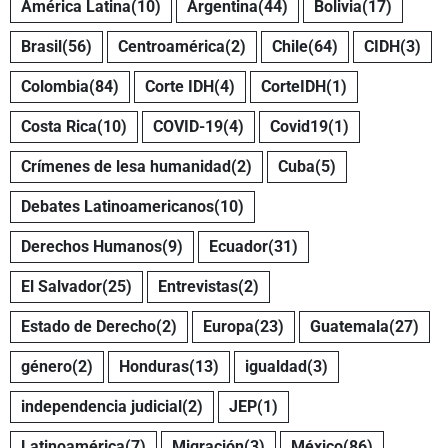
América Latina
(10)
Argentina
(44)
Bolivia
(17)
Brasil
(56)
Centroamérica
(2)
Chile
(64)
CIDH
(3)
Colombia
(84)
Corte IDH
(4)
CorteIDH
(1)
Costa Rica
(10)
COVID-19
(4)
Covid19
(1)
Crímenes de lesa humanidad
(2)
Cuba
(5)
Debates Latinoamericanos
(10)
Derechos Humanos
(9)
Ecuador
(31)
El Salvador
(25)
Entrevistas
(2)
Estado de Derecho
(2)
Europa
(23)
Guatemala
(27)
género
(2)
Honduras
(13)
igualdad
(3)
independencia judicial
(2)
JEP
(1)
Latinoamérica
(7)
Migración
(3)
México
(86)