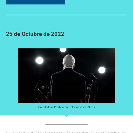
25 de Octubre de 2022
Crédito foto: Politico microfonos focos, iStock