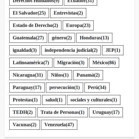
Derechos Humanos
(9)
Ecuador
(31)
El Salvador
(25)
Entrevistas
(2)
Estado de Derecho
(2)
Europa
(23)
Guatemala
(27)
género
(2)
Honduras
(13)
igualdad
(3)
independencia judicial
(2)
JEP
(1)
Latinoamérica
(7)
Migración
(3)
México
(86)
Nicaragua
(31)
Niños
(1)
Panamá
(2)
Paraguay
(17)
persecución
(1)
Perú
(34)
Protestas
(1)
salud
(1)
sociales y culturales
(1)
TEDH
(2)
Trata de Personas
(1)
Uruguay
(17)
Vacunas
(2)
Venezuela
(47)