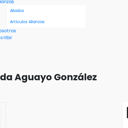
lianzas
Aliados
Artículos Alianzas
osotros
cribir
nda Aguayo González