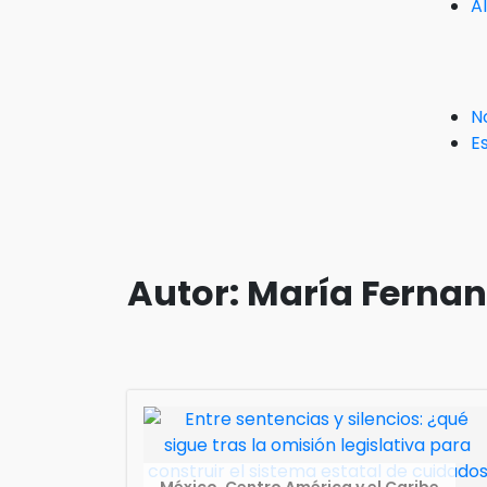
A
N
Es
Autor:
María Ferna
México, Centro América y el Caribe