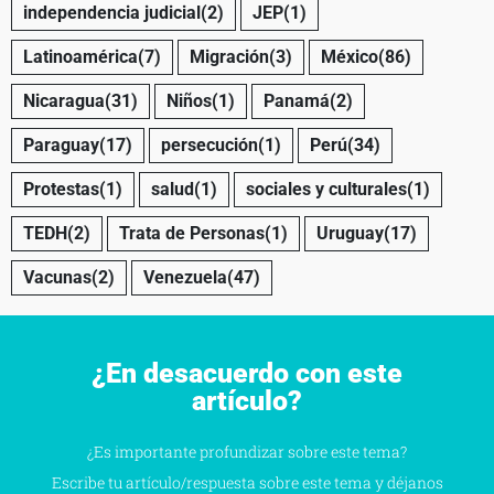
independencia judicial
(2)
JEP
(1)
Latinoamérica
(7)
Migración
(3)
México
(86)
Nicaragua
(31)
Niños
(1)
Panamá
(2)
Paraguay
(17)
persecución
(1)
Perú
(34)
Protestas
(1)
salud
(1)
sociales y culturales
(1)
TEDH
(2)
Trata de Personas
(1)
Uruguay
(17)
Vacunas
(2)
Venezuela
(47)
¿En desacuerdo con este
artículo?
¿Es importante profundizar sobre este tema?
Escribe tu artículo/respuesta sobre este tema y déjanos