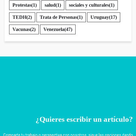
Protestas
(1)
salud
(1)
sociales y culturales
(1)
TEDH
(2)
Trata de Personas
(1)
Uruguay
(17)
Vacunas
(2)
Venezuela
(47)
¿Quieres escribir un artículo?
Comparte tu trabajo o perspectiva con nosotros, sigue las opciones dando