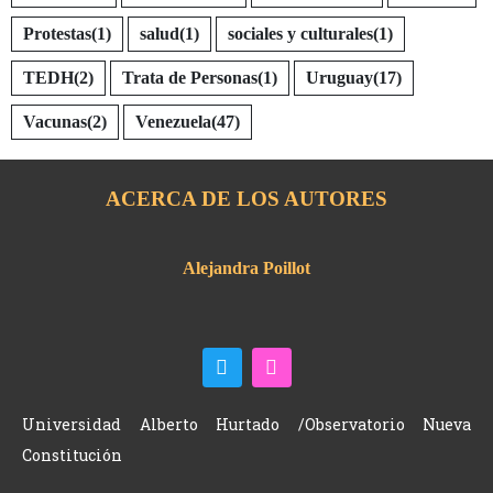
Protestas
(1)
salud
(1)
sociales y culturales
(1)
TEDH
(2)
Trata de Personas
(1)
Uruguay
(17)
Vacunas
(2)
Venezuela
(47)
ACERCA DE LOS AUTORES
Alejandra Poillot
Universidad Alberto Hurtado /Observatorio Nueva
Constitución