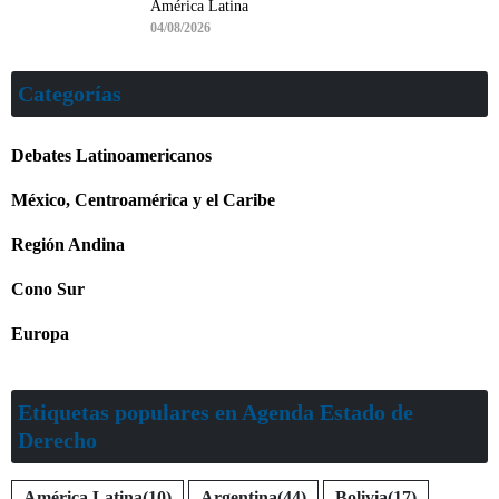
América Latina
04/08/2026
Categorías
Debates Latinoamericanos
México, Centroamérica y el Caribe
Región Andina
Cono Sur
Europa
Etiquetas populares en Agenda Estado de
Derecho
América Latina
(10)
Argentina
(44)
Bolivia
(17)