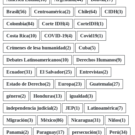
Brasil
(56)
Centroamérica
(2)
Chile
(64)
CIDH
(3)
Colombia
(84)
Corte IDH
(4)
CorteIDH
(1)
Costa Rica
(10)
COVID-19
(4)
Covid19
(1)
Crímenes de lesa humanidad
(2)
Cuba
(5)
Debates Latinoamericanos
(10)
Derechos Humanos
(9)
Ecuador
(31)
El Salvador
(25)
Entrevistas
(2)
Estado de Derecho
(2)
Europa
(23)
Guatemala
(27)
género
(2)
Honduras
(13)
igualdad
(3)
independencia judicial
(2)
JEP
(1)
Latinoamérica
(7)
Migración
(3)
México
(86)
Nicaragua
(31)
Niños
(1)
Panamá
(2)
Paraguay
(17)
persecución
(1)
Perú
(34)