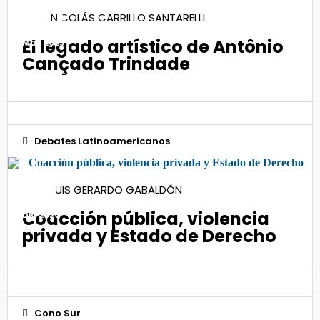
30
NICOLÁS CARRILLO SANTARELLI
El legado artístico de Antônio
May 2023
Cançado Trindade
Debates Latinoamericanos
10
LUIS GERARDO GABALDÓN
Coacción pública, violencia
Dic 2020
privada y Estado de Derecho
Cono Sur