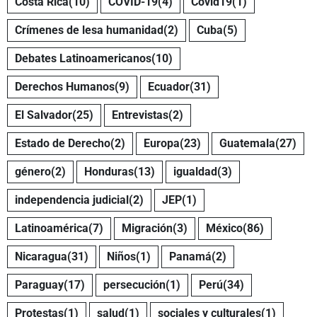
Costa Rica
(10)
COVID-19
(4)
Covid19
(1)
Crímenes de lesa humanidad
(2)
Cuba
(5)
Debates Latinoamericanos
(10)
Derechos Humanos
(9)
Ecuador
(31)
El Salvador
(25)
Entrevistas
(2)
Estado de Derecho
(2)
Europa
(23)
Guatemala
(27)
género
(2)
Honduras
(13)
igualdad
(3)
independencia judicial
(2)
JEP
(1)
Latinoamérica
(7)
Migración
(3)
México
(86)
Nicaragua
(31)
Niños
(1)
Panamá
(2)
Paraguay
(17)
persecución
(1)
Perú
(34)
Protestas
(1)
salud
(1)
sociales y culturales
(1)